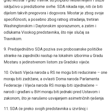
grad Mostar i grad Travnik su potpuno neutemeljeni i služe
isključivo u predizborne svrhe. SDA nikada nije, niti će biti
dijelom takvih pregovora i dogovora. Mostar je zbog svoje
specifičnosti, a posebno zbog ratnog stradanja, tretiran
Washingtonskim i Daytonskim sporazumom, a zatim i
odlukama Visokog predstavnika, što nije slučaj sa
Travnikom.
9. Predsjedništvo SDA poziva sve probosanske političke
stranke na zajednički nastup na lokalnim izborima u Gradu
Mostaru s jedinstvenom listom za Gradsko vijeće.
10. Ovlasti Vijeća naroda u RS ne mogu biti reducirane – one
moraju biti zadržane, a ovlasti Doma naroda Parlamenta
Federacije i Vijeća naroda RS moraju biti izjednačene –
narodi i građani u BiH moraju biti jednaki pred Ustavom i
zakonom, što je narušeno usvajanjem asimetričnih rješenja.
11. SDA će preko svojih predstavnika u izvršnoj i