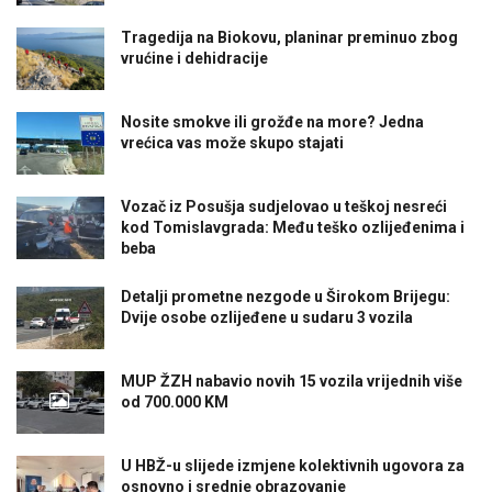
Tragedija na Biokovu, planinar preminuo zbog
vrućine i dehidracije
Nosite smokve ili grožđe na more? Jedna
vrećica vas može skupo stajati
Vozač iz Posušja sudjelovao u teškoj nesreći
kod Tomislavgrada: Među teško ozlijeđenima i
beba
Detalji prometne nezgode u Širokom Brijegu:
Dvije osobe ozlijeđene u sudaru 3 vozila
MUP ŽZH nabavio novih 15 vozila vrijednih više
od 700.000 KM
U HBŽ-u slijede izmjene kolektivnih ugovora za
osnovno i srednje obrazovanje