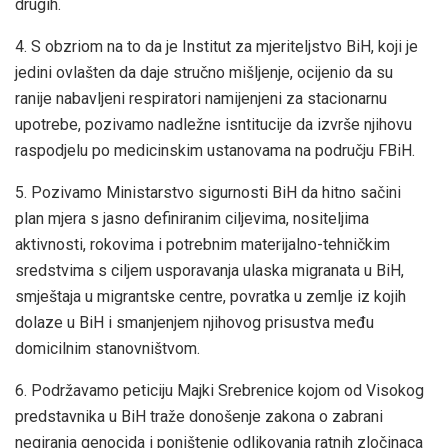
drugih.
4. S obzriom na to da je Institut za mjeriteljstvo BiH, koji je
jedini ovlašten da daje stručno mišljenje, ocijenio da su
ranije nabavljeni respiratori namijenjeni za stacionarnu
upotrebe, pozivamo nadležne isntitucije da izvrše njihovu
raspodjelu po medicinskim ustanovama na području FBiH.
5. Pozivamo Ministarstvo sigurnosti BiH da hitno sačini
plan mjera s jasno definiranim ciljevima, nositeljima
aktivnosti, rokovima i potrebnim materijalno-tehničkim
sredstvima s ciljem usporavanja ulaska migranata u BiH,
smještaja u migrantske centre, povratka u zemlje iz kojih
dolaze u BiH i smanjenjem njihovog prisustva među
domicilnim stanovništvom.
6. Podržavamo peticiju Majki Srebrenice kojom od Visokog
predstavnika u BiH traže donošenje zakona o zabrani
negiranja genocida i poništenje odlikovanja ratnih zločinaca