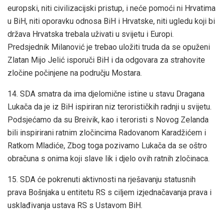
europski, niti civilizacijski pristup, i neće pomoći ni Hrvatima
u BiH, niti oporavku odnosa BiH i Hrvatske, niti ugledu koji bi
država Hrvatska trebala uživati u svijetu i Europi.
Predsjednik Milanović je trebao uložiti truda da se opuženi
Zlatan Mijo Jelić isporuči BiH i da odgovara za strahovite
zločine počinjene na području Mostara.
14. SDA smatra da ima djelomične istine u stavu Dragana
Lukača da je iz BiH ispiriran niz terorističkih radnji u svijetu.
Podsjećamo da su Breivik, kao i teroristi s Novog Zelanda
bili inspirirani ratnim zločincima Radovanom Karadžićem i
Ratkom Mladiće, Zbog toga pozivamo Lukača da se oštro
obračuna s onima koji slave lik i djelo ovih ratnih zločinaca.
15. SDA će pokrenuti aktivnosti na rješavanju statusnih
prava Bošnjaka u entitetu RS s ciljem izjednačavanja prava i
usklađivanja ustava RS s Ustavom BiH.