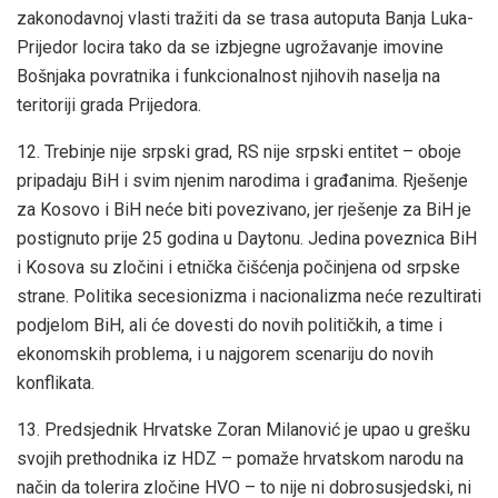
zakonodavnoj vlasti tražiti da se trasa autoputa Banja Luka-
Prijedor locira tako da se izbjegne ugrožavanje imovine
Bošnjaka povratnika i funkcionalnost njihovih naselja na
teritoriji grada Prijedora.
12. Trebinje nije srpski grad, RS nije srpski entitet – oboje
pripadaju BiH i svim njenim narodima i građanima. Rješenje
za Kosovo i BiH neće biti povezivano, jer rješenje za BiH je
postignuto prije 25 godina u Daytonu. Jedina poveznica BiH
i Kosova su zločini i etnička čišćenja počinjena od srpske
strane. Politika secesionizma i nacionalizma neće rezultirati
podjelom BiH, ali će dovesti do novih političkih, a time i
ekonomskih problema, i u najgorem scenariju do novih
konflikata.
13. Predsjednik Hrvatske Zoran Milanović je upao u grešku
svojih prethodnika iz HDZ – pomaže hrvatskom narodu na
način da tolerira zločine HVO – to nije ni dobrosusjedski, ni