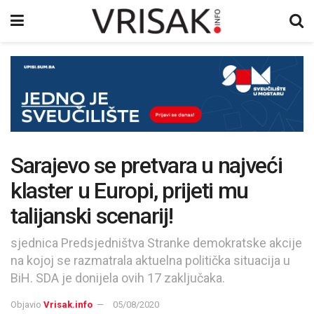
Sarajevo se pretvara u najveći
klaster u Europi, prijeti mu
talijanski scenarij!
sjednica Predsjedništva Stranke demokratske akcije
na kojoj se razmatrala aktuelna politička situacija u
BiH. SDA je donijela ovih 17 zaključaka.
Objavio
Vrisak.info
05/08/2020