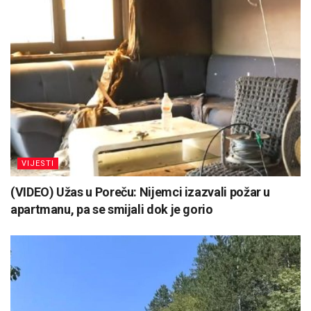
VIJESTI
(VIDEO) Užas u Poreču: Nijemci izazvali požar u
apartmanu, pa se smijali dok je gorio