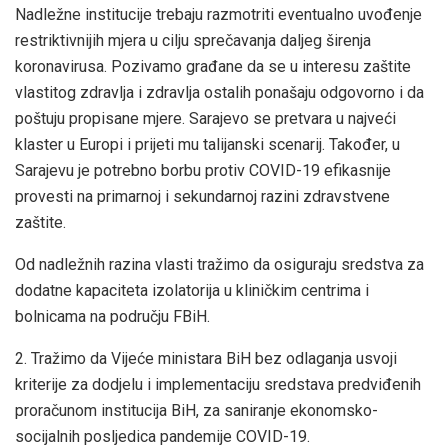
Nadležne institucije trebaju razmotriti eventualno uvođenje
restriktivnijih mjera u cilju sprečavanja daljeg širenja
koronavirusa. Pozivamo građane da se u interesu zaštite
vlastitog zdravlja i zdravlja ostalih ponašaju odgovorno i da
poštuju propisane mjere. Sarajevo se pretvara u najveći
klaster u Europi i prijeti mu talijanski scenarij. Također, u
Sarajevu je potrebno borbu protiv COVID-19 efikasnije
provesti na primarnoj i sekundarnoj razini zdravstvene
zaštite.
Od nadležnih razina vlasti tražimo da osiguraju sredstva za
dodatne kapaciteta izolatorija u kliničkim centrima i
bolnicama na području FBiH.
2. Tražimo da Vijeće ministara BiH bez odlaganja usvoji
kriterije za dodjelu i implementaciju sredstava predviđenih
proračunom institucija BiH, za saniranje ekonomsko-
socijalnih posljedica pandemije COVID-19.