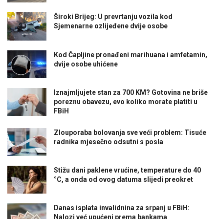
Široki Brijeg: U prevrtanju vozila kod
Sjemenarne ozlijeđene dvije osobe
Kod Čapljine pronađeni marihuana i amfetamin,
dvije osobe uhićene
Iznajmljujete stan za 700 KM? Gotovina ne briše
poreznu obavezu, evo koliko morate platiti u
FBiH
Zlouporaba bolovanja sve veći problem: Tisuće
radnika mjesečno odsutni s posla
Stižu dani paklene vrućine, temperature do 40
°C, a onda od ovog datuma slijedi preokret
Danas isplata invalidnina za srpanj u FBiH:
Nalozi već upućeni prema bankama