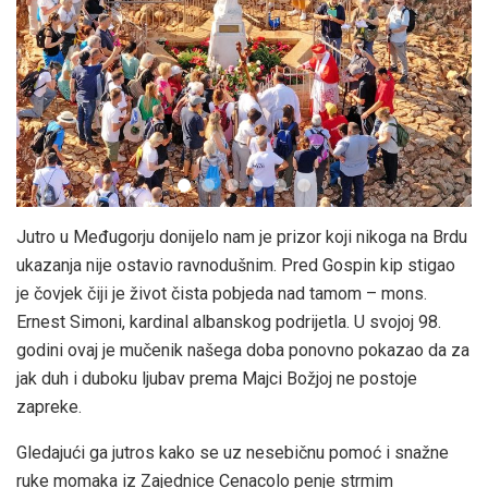
Jutro u Međugorju donijelo nam je prizor koji nikoga na Brdu
ukazanja nije ostavio ravnodušnim. Pred Gospin kip stigao
je čovjek čiji je život čista pobjeda nad tamom – mons.
Ernest Simoni, kardinal albanskog podrijetla. U svojoj 98.
godini ovaj je mučenik našega doba ponovno pokazao da za
jak duh i duboku ljubav prema Majci Božjoj ne postoje
zapreke.
Gledajući ga jutros kako se uz nesebičnu pomoć i snažne
ruke momaka iz Zajednice Cenacolo penje strmim