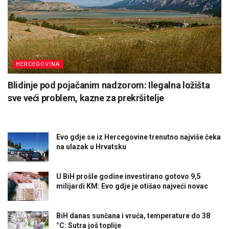
HERCEGOVINA
Blidinje pod pojačanim nadzorom: Ilegalna ložišta
sve veći problem, kazne za prekršitelje
Evo gdje se iz Hercegovine trenutno najviše čeka
na ulazak u Hrvatsku
U BiH prošle godine investirano gotovo 9,5
milijardi KM: Evo gdje je otišao najveći novac
BiH danas sunčana i vruća, temperature do 38
°C: Sutra još toplije