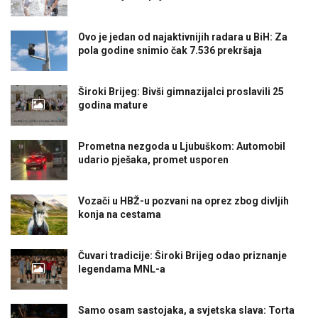
Ovo je jedan od najaktivnijih radara u BiH: Za
pola godine snimio čak 7.536 prekršaja
Široki Brijeg: Bivši gimnazijalci proslavili 25
godina mature
Prometna nezgoda u Ljubuškom: Automobil
udario pješaka, promet usporen
Vozači u HBŽ-u pozvani na oprez zbog divljih
konja na cestama
Čuvari tradicije: Široki Brijeg odao priznanje
legendama MNL-a
Samo osam sastojaka, a svjetska slava: Torta