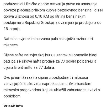
poduzetnici i fizičke osobe ostvaruju pravo na umanjenje
obveze plaćanja prilikom kupnje bezolovnog benzina i dizel
goriva u iznosu od 0,10 KM po litri na benzinskim
postajama u Republici Srpskoj, a ova mjera je produljena do
15. srpnja.
Nafta na svjetskim burzama pala na najnižu razinu u tri
mjeseca
Cijene nafte na svjetskoj burzi u utorak su ostvarile blagi
pad, pa se sirova nafta prodaje za 73 dolara po barelu, a
cijena Brent nafte za 77 dolara.
Ovo je najniža razina cijena u posljednja tri mjeseca
zahvaljujući znakovima napretka u američko-iranskim
mirovnim pregovorima, koji su ublažili zabrinutost u vezi s
opskrbom.
Vrisak.info