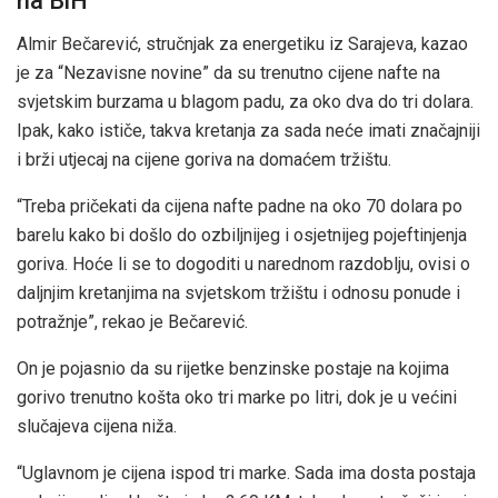
na BiH
Almir Bečarević, stručnjak za energetiku iz Sarajeva, kazao
je za “Nezavisne novine” da su trenutno cijene nafte na
svjetskim burzama u blagom padu, za oko dva do tri dolara.
Ipak, kako ističe, takva kretanja za sada neće imati značajniji
i brži utjecaj na cijene goriva na domaćem tržištu.
“Treba pričekati da cijena nafte padne na oko 70 dolara po
barelu kako bi došlo do ozbiljnijeg i osjetnijeg pojeftinjenja
goriva. Hoće li se to dogoditi u narednom razdoblju, ovisi o
daljnjim kretanjima na svjetskom tržištu i odnosu ponude i
potražnje”, rekao je Bečarević.
On je pojasnio da su rijetke benzinske postaje na kojima
gorivo trenutno košta oko tri marke po litri, dok je u većini
slučajeva cijena niža.
“Uglavnom je cijena ispod tri marke. Sada ima dosta postaja