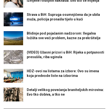
izmjene rodiljnih naknada: Evo što se mijenja
Strava u BiH: Supruga osumnjičena da je ubila
muža, policija pronašla tijelo u kući
Blidinje pod pojačanim nadzorom: Ilegalna
ložišta sve veći problem, kazne za prekršitelje
(VIDEO) Užasni prizori u BiH: Rijeka u potpunosti
presušila, riba uginula
HDZ-ovci na listama za izbore: Ovo su imena
koja predvode liste na izborima
Detalji velikog povećanja braniteljskih mirovina:
Evo tko dobiva, a tko ne