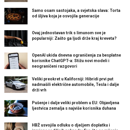
Samo osam sastojaka, a svjetska slava: Torta
od šljiva koja je osvojila generacije
Ovaj jednostavan trik s limunom sve je
popularniji: Zašto ga ljudi drže kraj kreveta?
OpenAI ukida dnevna ograničenja za besplatne
korisnike ChatGPT-a: Stižu novi modeli i
neograničeni razgovori
Veliki preokret u Kaliforniji: Hibridi prvi put
nadmašili električne automobile, Tesla i dalje
drži vrh
Pušenje i dalje veliki problem u EU: Objavljena
ljestvica zemalja s najviše korisnika duhana
HBŽ usvojila odluku o dječjem doplatku i