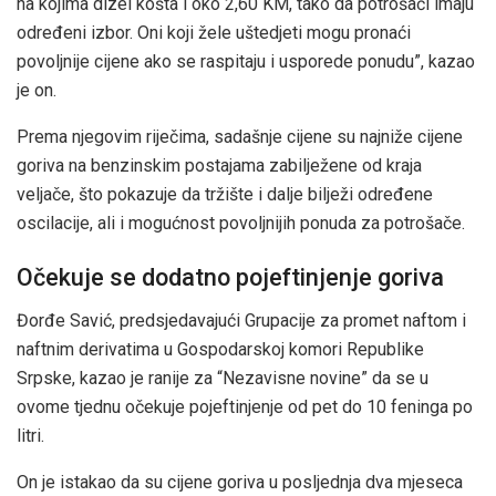
na kojima dizel košta i oko 2,60 KM, tako da potrošači imaju
određeni izbor. Oni koji žele uštedjeti mogu pronaći
povoljnije cijene ako se raspitaju i usporede ponudu”, kazao
je on.
Prema njegovim riječima, sadašnje cijene su najniže cijene
goriva na benzinskim postajama zabilježene od kraja
veljače, što pokazuje da tržište i dalje bilježi određene
oscilacije, ali i mogućnost povoljnijih ponuda za potrošače.
Očekuje se dodatno pojeftinjenje goriva
Đorđe Savić, predsjedavajući Grupacije za promet naftom i
naftnim derivatima u Gospodarskoj komori Republike
Srpske, kazao je ranije za “Nezavisne novine” da se u
ovome tjednu očekuje pojeftinjenje od pet do 10 feninga po
litri.
On je istakao da su cijene goriva u posljednja dva mjeseca