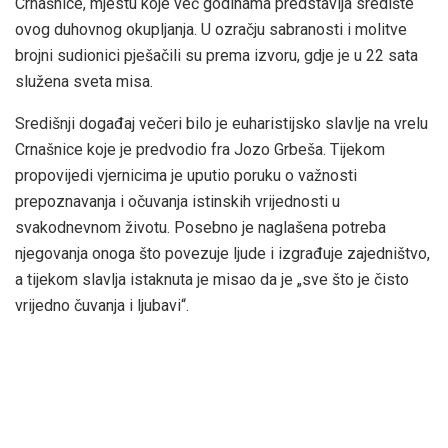
Crnašnice, mjestu koje već godinama predstavlja središte
ovog duhovnog okupljanja. U ozračju sabranosti i molitve
brojni sudionici pješačili su prema izvoru, gdje je u 22 sata
služena sveta misa.
Središnji događaj večeri bilo je euharistijsko slavlje na vrelu
Crnašnice koje je predvodio fra Jozo Grbeša. Tijekom
propovijedi vjernicima je uputio poruku o važnosti
prepoznavanja i očuvanja istinskih vrijednosti u
svakodnevnom životu. Posebno je naglašena potreba
njegovanja onoga što povezuje ljude i izgrađuje zajedništvo,
a tijekom slavlja istaknuta je misao da je „sve što je čisto
vrijedno čuvanja i ljubavi“.