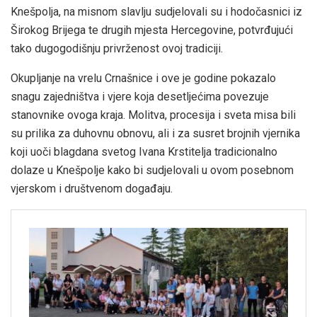
Knešpolja, na misnom slavlju sudjelovali su i hodočasnici iz
Širokog Brijega te drugih mjesta Hercegovine, potvrđujući
tako dugogodišnju privrženost ovoj tradiciji.
Okupljanje na vrelu Crnašnice i ove je godine pokazalo
snagu zajedništva i vjere koja desetljećima povezuje
stanovnike ovoga kraja. Molitva, procesija i sveta misa bili
su prilika za duhovnu obnovu, ali i za susret brojnih vjernika
koji uoči blagdana svetog Ivana Krstitelja tradicionalno
dolaze u Knešpolje kako bi sudjelovali u ovom posebnom
vjerskom i društvenom događaju.