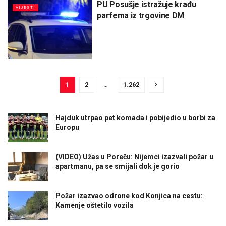
PU Posušje istražuje krađu
VIJESTI
parfema iz trgovine DM
1
2
…
1.262
Hajduk utrpao pet komada i pobijedio u borbi za
Europu
(VIDEO) Užas u Poreču: Nijemci izazvali požar u
apartmanu, pa se smijali dok je gorio
Požar izazvao odrone kod Konjica na cestu:
Kamenje oštetilo vozila