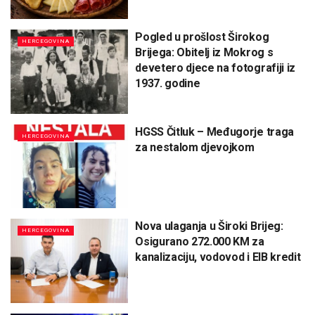
Pogled u prošlost Širokog
HERCEGOVINA
Brijega: Obitelj iz Mokrog s
devetero djece na fotografiji iz
1937. godine
HGSS Čitluk – Međugorje traga
HERCEGOVINA
za nestalom djevojkom
Nova ulaganja u Široki Brijeg:
HERCEGOVINA
Osigurano 272.000 KM za
kanalizaciju, vodovod i EIB kredit