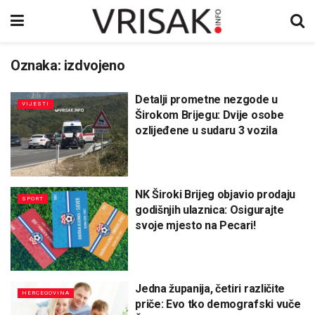
Oznaka:
izdvojeno
Detalji prometne nezgode u
VIJESTI
Širokom Brijegu: Dvije osobe
ozlijeđene u sudaru 3 vozila
NK Široki Brijeg objavio prodaju
SPORT
godišnjih ulaznica: Osigurajte
svoje mjesto na Pecari!
Jedna županija, četiri različite
HERCEGOVINA
priče: Evo tko demografski vuče