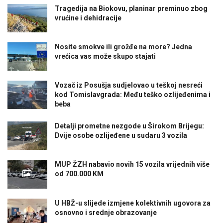
Tragedija na Biokovu, planinar preminuo zbog
vrućine i dehidracije
Nosite smokve ili grožđe na more? Jedna
vrećica vas može skupo stajati
Vozač iz Posušja sudjelovao u teškoj nesreći
kod Tomislavgrada: Među teško ozlijeđenima i
beba
Detalji prometne nezgode u Širokom Brijegu:
Dvije osobe ozlijeđene u sudaru 3 vozila
MUP ŽZH nabavio novih 15 vozila vrijednih više
od 700.000 KM
U HBŽ-u slijede izmjene kolektivnih ugovora za
osnovno i srednje obrazovanje