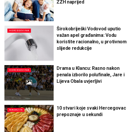
ŽZH naprijed
Širokobriješki Vodovod uputio
HERCEGOVINA
važan apel građanima: Vodu
koristite racionalno, u protivnom
slijede redukcije
Drama u Klancu: Rasno nakon
HERCEGOVINA
penala izborilo polufinale, Jare i
Lijeva Obala uvjerljivi
10 stvari koje svaki Hercegovac
MAGAZIN
prepoznaje u sekundi