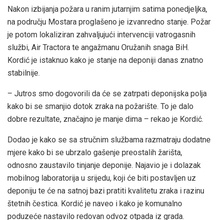
Nakon izbijanja požara u ranim jutarnjim satima ponedjeljka,
na području Mostara proglašeno je izvanredno stanje. Požar
je potom lokaliziran zahvaljujući intervenciji vatrogasnih
službi, Air Tractora te angažmanu Oružanih snaga BiH.
Kordić je istaknuo kako je stanje na deponiji danas znatno
stabilnije.
– Jutros smo dogovorili da će se zatrpati deponijska polja
kako bi se smanjio dotok zraka na požarište. To je dalo
dobre rezultate, značajno je manje dima – rekao je Kordić.
Dodao je kako se sa stručnim službama razmatraju dodatne
mjere kako bi se ubrzalo gašenje preostalih žarišta,
odnosno zaustavilo tinjanje deponije. Najavio je i dolazak
mobilnog laboratorija u srijedu, koji će biti postavljen uz
deponiju te će na satnoj bazi pratiti kvalitetu zraka i razinu
štetnih čestica. Kordić je naveo i kako je komunalno
poduzeće nastavilo redovan odvoz otpada iz grada.