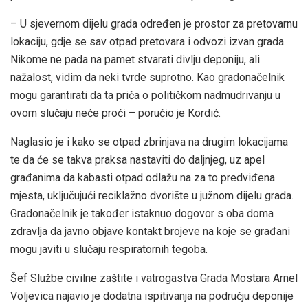
– U sjevernom dijelu grada određen je prostor za pretovarnu
lokaciju, gdje se sav otpad pretovara i odvozi izvan grada.
Nikome ne pada na pamet stvarati divlju deponiju, ali
nažalost, vidim da neki tvrde suprotno. Kao gradonačelnik
mogu garantirati da ta priča o političkom nadmudrivanju u
ovom slučaju neće proći – poručio je Kordić.
Naglasio je i kako se otpad zbrinjava na drugim lokacijama
te da će se takva praksa nastaviti do daljnjeg, uz apel
građanima da kabasti otpad odlažu na za to predviđena
mjesta, uključujući reciklažno dvorište u južnom dijelu grada.
Gradonačelnik je također istaknuo dogovor s oba doma
zdravlja da javno objave kontakt brojeve na koje se građani
mogu javiti u slučaju respiratornih tegoba.
Šef Službe civilne zaštite i vatrogastva Grada Mostara Arnel
Voljevica najavio je dodatna ispitivanja na području deponije