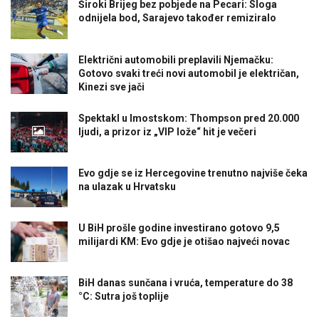
Široki Brijeg bez pobjede na Pecari: Sloga
odnijela bod, Sarajevo također remiziralo
Električni automobili preplavili Njemačku:
Gotovo svaki treći novi automobil je električan,
Kinezi sve jači
Spektakl u Imostskom: Thompson pred 20.000
ljudi, a prizor iz „VIP lože“ hit je večeri
Evo gdje se iz Hercegovine trenutno najviše čeka
na ulazak u Hrvatsku
U BiH prošle godine investirano gotovo 9,5
milijardi KM: Evo gdje je otišao najveći novac
BiH danas sunčana i vruća, temperature do 38
°C: Sutra još toplije