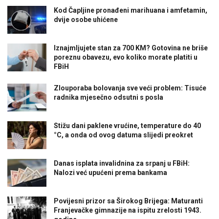
Kod Čapljine pronađeni marihuana i amfetamin,
dvije osobe uhićene
Iznajmljujete stan za 700 KM? Gotovina ne briše
poreznu obavezu, evo koliko morate platiti u
FBiH
Zlouporaba bolovanja sve veći problem: Tisuće
radnika mjesečno odsutni s posla
Stižu dani paklene vrućine, temperature do 40
°C, a onda od ovog datuma slijedi preokret
Danas isplata invalidnina za srpanj u FBiH:
Nalozi već upućeni prema bankama
Povijesni prizor sa Širokog Brijega: Maturanti
Franjevačke gimnazije na ispitu zrelosti 1943.