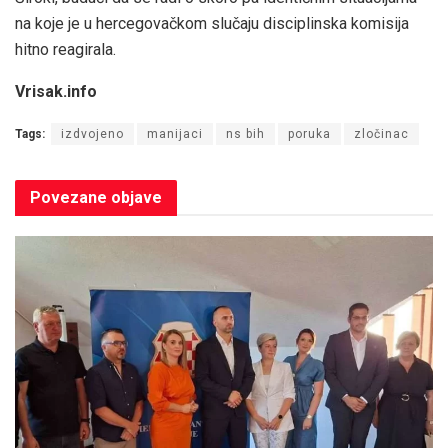
na koje je u hercegovačkom slučaju disciplinska komisija
hitno reagirala.
Vrisak.info
Tags:
izdvojeno
manijaci
ns bih
poruka
zločinac
Povezane
objave