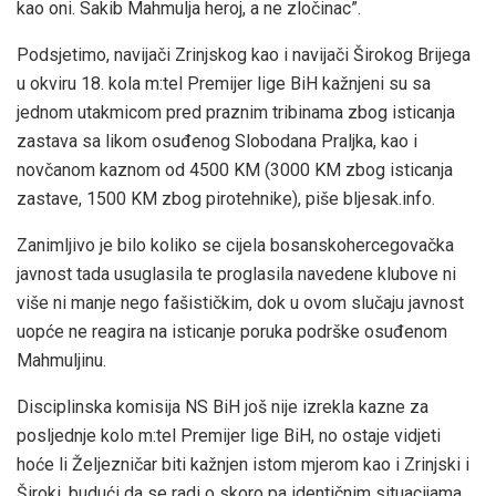
kao oni. Sakib Mahmulja heroj, a ne zločinac”.
Podsjetimo, navijači Zrinjskog kao i navijači Širokog Brijega
u okviru 18. kola m:tel Premijer lige BiH kažnjeni su sa
jednom utakmicom pred praznim tribinama zbog isticanja
zastava sa likom osuđenog Slobodana Praljka, kao i
novčanom kaznom od 4500 KM (3000 KM zbog isticanja
zastave, 1500 KM zbog pirotehnike), piše bljesak.info.
Zanimljivo je bilo koliko se cijela bosanskohercegovačka
javnost tada usuglasila te proglasila navedene klubove ni
više ni manje nego fašističkim, dok u ovom slučaju javnost
uopće ne reagira na isticanje poruka podrške osuđenom
Mahmuljinu.
Disciplinska komisija NS BiH još nije izrekla kazne za
posljednje kolo m:tel Premijer lige BiH, no ostaje vidjeti
hoće li Željezničar biti kažnjen istom mjerom kao i Zrinjski i
Široki, budući da se radi o skoro pa identičnim situacijama