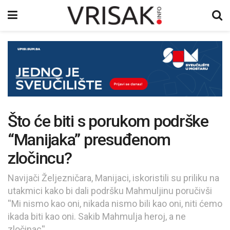
Što će biti s porukom podrške
“Manijaka” presuđenom
zločincu?
Navijači Željezničara, Manijaci, iskoristili su priliku na
utakmici kako bi dali podršku Mahmuljinu poručivši
''Mi nismo kao oni, nikada nismo bili kao oni, niti ćemo
ikada biti kao oni. Sakib Mahmulja heroj, a ne
zločinac''.