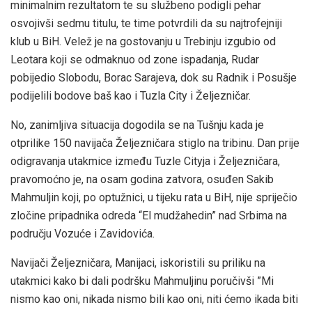
minimalnim rezultatom te su službeno podigli pehar
osvojivši sedmu titulu, te time potvrdili da su najtrofejniji
klub u BiH. Velež je na gostovanju u Trebinju izgubio od
Leotara koji se odmaknuo od zone ispadanja, Rudar
pobijedio Slobodu, Borac Sarajeva, dok su Radnik i Posušje
podijelili bodove baš kao i Tuzla City i Željezničar.
No, zanimljiva situacija dogodila se na Tušnju kada je
otprilike 150 navijača Željezničara stiglo na tribinu. Dan prije
odigravanja utakmice između Tuzle Cityja i Željezničara,
pravomoćno je, na osam godina zatvora, osuđen Sakib
Mahmuljin koji, po optužnici, u tijeku rata u BiH, nije spriječio
zločine pripadnika odreda “El mudžahedin” nad Srbima na
području Vozuće i Zavidovića.
Navijači Željezničara, Manijaci, iskoristili su priliku na
utakmici kako bi dali podršku Mahmuljinu poručivši ”Mi
nismo kao oni, nikada nismo bili kao oni, niti ćemo ikada biti