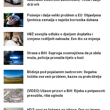
drži vrh
Pušenje i dalje veliki problem u EU: Objavljena
ljestvica zemalja s najviše korisnika duhana
HBŽ usvojila odluku o dječjem doplatku i
izmjene rodiljnih naknada: Evo što se mijenja
Strava u BiH: Supruga osumnjičena da je ubila
muža, policija pronašla tijelo u kući
Blidinje pod pojačanim nadzorom: Ilegalna
ložišta sve veći problem, kazne za prekršitelje
(VIDEO) Užasni prizori u BiH: Rijeka u potpunosti
presušila, riba uginula
HDZ-ovci na listama za izbore: Ovo su imena