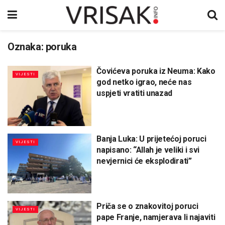
Oznaka:
poruka
Čovićeva poruka iz Neuma: Kako
VIJESTI
god netko igrao, neće nas
uspjeti vratiti unazad
Banja Luka: U prijetećoj poruci
VIJESTI
napisano: “Allah je veliki i svi
nevjernici će eksplodirati”
Priča se o znakovitoj poruci
VIJESTI
pape Franje, namjerava li najaviti