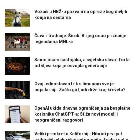
Vozači u HBŽ-u pozvani na oprez zbog divljih
konja na cestama
Čuvari tradicije: Široki Brijeg odao priznanje
legendama MNL-a
Samo osam sastojaka, a svjetska slava: Torta
od šljiva koja je osvojila generacije
Ovaj jednostavan trik s limunom sve je
popularniji: Zašto ga ljudi drže kraj kreveta?
OpenAI ukida dnevna ograničenja za besplatne
korisnike ChatGPT-a: Stižu novi modeli i
neograničeni razgovori
Veliki preokret u Kaliforniji: Hibridi prvi put
nadmašili električne automobile, Tesla i dalje