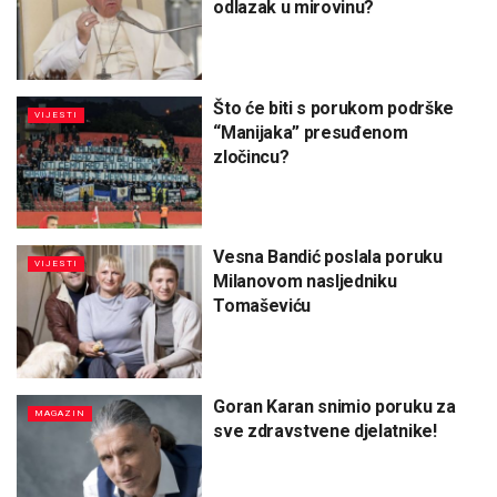
odlazak u mirovinu?
Što će biti s porukom podrške
VIJESTI
“Manijaka” presuđenom
zločincu?
Vesna Bandić poslala poruku
VIJESTI
Milanovom nasljedniku
Tomaševiću
Goran Karan snimio poruku za
MAGAZIN
sve zdravstvene djelatnike!