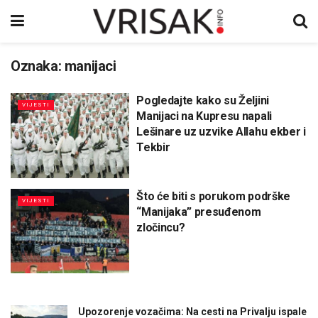
Oznaka:
manijaci
Pogledajte kako su Željini
VIJESTI
Manijaci na Kupresu napali
Lešinare uz uzvike Allahu ekber i
Tekbir
Što će biti s porukom podrške
VIJESTI
“Manijaka” presuđenom
zločincu?
Upozorenje vozačima: Na cesti na Privalju ispale