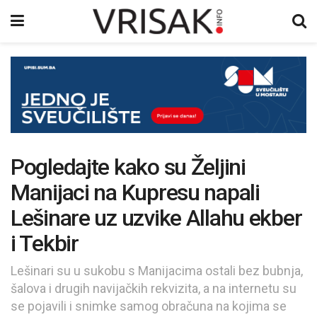
Pogledajte kako su Željini
Manijaci na Kupresu napali
Lešinare uz uzvike Allahu ekber
i Tekbir
Lešinari su u sukobu s Manijacima ostali bez bubnja,
šalova i drugih navijačkih rekvizita, a na internetu su
se pojavili i snimke samog obračuna na kojima se