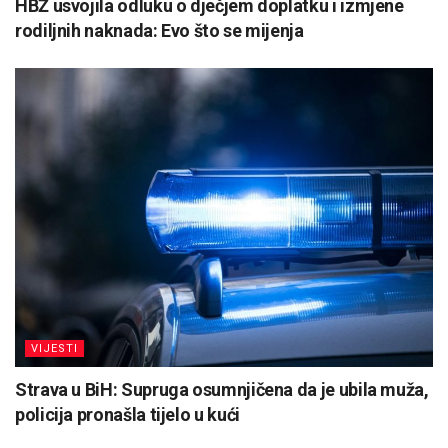
HBŽ usvojila odluku o dječjem doplatku i izmjene
rodiljnih naknada: Evo što se mijenja
VIJESTI
Strava u BiH: Supruga osumnjičena da je ubila muža,
policija pronašla tijelo u kući