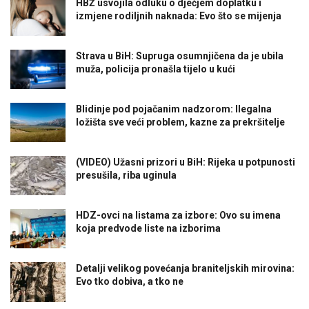
HBŽ usvojila odluku o dječjem doplatku i
izmjene rodiljnih naknada: Evo što se mijenja
Strava u BiH: Supruga osumnjičena da je ubila
muža, policija pronašla tijelo u kući
Blidinje pod pojačanim nadzorom: Ilegalna
ložišta sve veći problem, kazne za prekršitelje
(VIDEO) Užasni prizori u BiH: Rijeka u potpunosti
presušila, riba uginula
HDZ-ovci na listama za izbore: Ovo su imena
koja predvode liste na izborima
Detalji velikog povećanja braniteljskih mirovina:
Evo tko dobiva, a tko ne