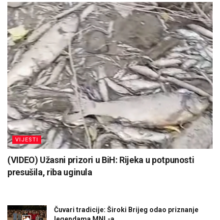
VIJESTI
(VIDEO) Užasni prizori u BiH: Rijeka u potpunosti
presušila, riba uginula
Čuvari tradicije: Široki Brijeg odao priznanje
legendama MNL-a