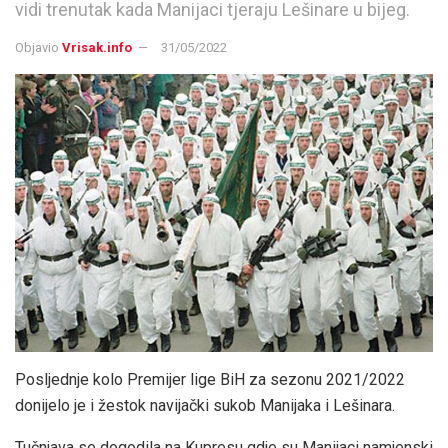
vidi trenutak kada Manijaci tjeraju Lešinare u bijeg.
Objavio
Vrisak.info
31/05/2022
Posljednje kolo Premijer lige BiH za sezonu 2021/2022
donijelo je i žestok navijački sukob Manijaka i Lešinara.
Tučnjava se dogodila na Kupresu gdje su Manijaci namjenski