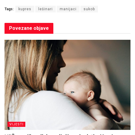
Tags:
kupres
lešinari
manijaci
sukob
Povezane
objave
VIJESTI