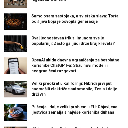
Samo osam sastojaka, a svjetska slava: Torta
od šljiva koja je osvojila generacije
Ovaj jednostavan trik s limunom sve je
popularniji: Zašto ga ljudi drže kraj kreveta?
OpenAI ukida dnevna ograničenja za besplatne
korisnike ChatGPT-a: Stižu novi modeli i
neograničeni razgovori
Veliki preokret u Kaliforniji: Hibridi prvi put
nadmašili električne automobile, Tesla i dalje
drži vrh
Pušenje i dalje veliki problem u EU: Objavljena
ljestvica zemalja s najviše korisnika duhana