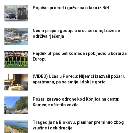
Pojačan promet i gužve na izlazu iz BiH
Neum prepun gostiju u srcu sezone, traže se
održiva rješenja
Hajduk utrpao pet komada i pobijedio u borbi za
Europu
(VIDEO) Užas u Poreču: Nijemci izazvali požar u
apartmanu, pa se smijali dok je gorio
Požar izazvao odrone kod Konjica na cestu:
Kamenje oštetilo vozila
Tragedija na Biokovu, planinar preminuo zbog
vrućine i dehidracije