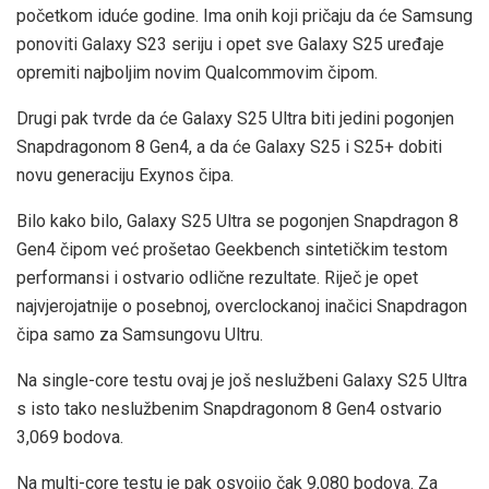
početkom iduće godine. Ima onih koji pričaju da će Samsung
ponoviti Galaxy S23 seriju i opet sve Galaxy S25 uređaje
opremiti najboljim novim Qualcommovim čipom.
Drugi pak tvrde da će Galaxy S25 Ultra biti jedini pogonjen
Snapdragonom 8 Gen4, a da će Galaxy S25 i S25+ dobiti
novu generaciju Exynos čipa.
Bilo kako bilo, Galaxy S25 Ultra se pogonjen Snapdragon 8
Gen4 čipom već prošetao Geekbench sintetičkim testom
performansi i ostvario odlične rezultate. Riječ je opet
najvjerojatnije o posebnoj, overclockanoj inačici Snapdragon
čipa samo za Samsungovu Ultru.
Na single-core testu ovaj je još neslužbeni Galaxy S25 Ultra
s isto tako neslužbenim Snapdragonom 8 Gen4 ostvario
3,069 bodova.
Na multi-core testu je pak osvojio čak 9,080 bodova. Za