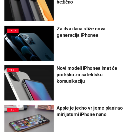
bežično
Za dva dana stiže nova
TECH
generacija iPhonea
Novi modeli iPhonea imat će
TECH
podršku za satelitsku
komunikaciju
Apple je jedno vrijeme planirao
TECH
minijaturni iPhone nano