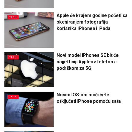
Apple će krajem godine početi sa
TECH
skeniranjem fotografija
korisnika iPhonea i iPada
Novi model iPhonea SE bit će
TECH
najjeftiniji Appleov telefon s
podrškom za 5G
Novim IOS-om moći ćete
TECH
otključati iPhone pomoću sata