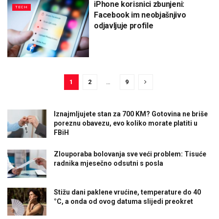
iPhone korisnici zbunjeni:
TECH
Facebook im neobjašnjivo
odjavljuje profile
1
2
…
9
Iznajmljujete stan za 700 KM? Gotovina ne briše
poreznu obavezu, evo koliko morate platiti u
FBiH
Zlouporaba bolovanja sve veći problem: Tisuće
radnika mjesečno odsutni s posla
Stižu dani paklene vrućine, temperature do 40
°C, a onda od ovog datuma slijedi preokret