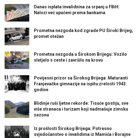
Danas isplata invalidnina za srpanj u FBiH:
Nalozi već upućeni prema bankama
Prometna nezgoda kod zgrade PU Široki Brijeg,
promet otežan
Prometna nezgoda u Širokom Brijegu: Vozilo
sletjelo s ceste i završilo na krovu
Povijesni prizor sa Širokog Brijega: Maturanti
Franjevačke gimnazije na ispitu zrelosti 1943.
godine
Blidinje ruši ljetne rekorde: Tisuće gostiju, sve
više stranaca i turizam koji nadmašuje zimsku
sezonu
Iz prošlosti Širokog Brijega: Potresno
svjedočanstvo o invalidima iz Mamića i Borajne