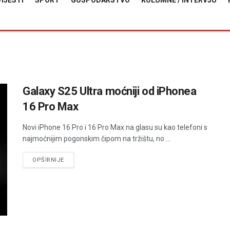
VIJESTI
SPORT
GOSPODARSTVO
KOLUMNE / INTERVJU
Galaxy S25 Ultra moćniji od iPhonea
16 Pro Max
Novi iPhone 16 Pro i 16 Pro Max na glasu su kao telefoni s
najmoćnijim pogonskim čipom na tržištu, no ...
DETAILS
OPŠIRNIJE