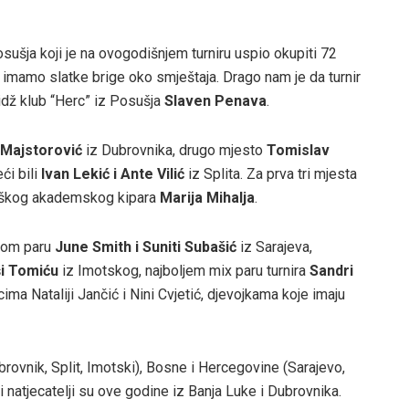
sušja koji je na ovogodišnjem turniru uspio okupiti 72
a imamo slatke brige oko smještaja. Drago nam je da turnir
ridž klub “Herc” iz Posušja
Slaven Penava
.
 Majstorović
iz Dubrovnika, drugo mjesto
Tomislav
ći bili
Ivan Lekić i Ante Vilić
iz Splita. Za prva tri mjesta
suškog akademskog kipara
Marija Mihalja
.
skom paru
June Smith i Suniti Subašić
iz Sarajeva,
ši Tomiću
iz Imotskog, najboljem mix paru turnira
Sandri
ima Nataliji Jančić i Nini Cvjetić, djevojkama koje imaju
brovnik, Split, Imotski), Bosne i Hercegovine (Sarajevo,
ji natjecatelji su ove godine iz Banja Luke i Dubrovnika.