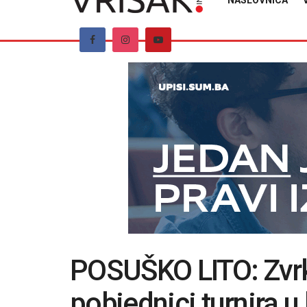
NASLOVNICA
POSUŠKO LITO: Zvrk
pobjednici turnira u 