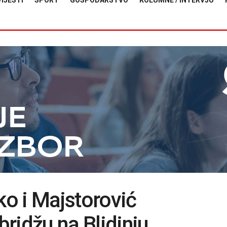
VIJESTI
SPORT
GOSPODARSTVO
KOLUMNE / INTERVJU
o i Majstorović
bridžu na Blidinju