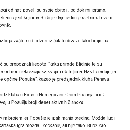
i od nas poveli su svoje obitelji, pa dok mi igramo,
cijeli ambijent koji ima Blidinje daje jednu posebnost ovom
ovnik.
azloga zašto su bridžeri iz čak tri države tako brojni na
ć su prepoznali ljepote Parka prirode Blidinje te su
za odmor i rekreaciju sa svojim obiteljima. Nas to raduje jer
naše općine Posušje“, kazao je predsjednik kluba Penava.
 bridž kluba u Bosni i Hercegovini. Osim Posušja bridž
vaj u Posušju broji deset aktivnih članova.
 i ovim brojem jer Posušje je ipak manja sredina. Možda ljudi
artaška igra možda i kockanje, ali nije tako. Bridž kao