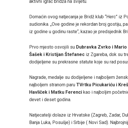
aktivni igrač bridža na svijetu.
Domaćin ovog natjecanja je Bridž klub “Herc” iz Po
sudionika. „Ove godine je rekordan broj gostiju, p
iz godine u godinu raste“, kazao je predsjednik B
Prvo mjesto osvojili su
Dubravka Zvrko i Mario
Šašek i Kristijan Štefanec
iz Zgareba, dok su tre
dodijeljene su prekrasne statute koje su rad po
Nagrade, medalje su dodijeljene i najboljem žen
najboljem stranom paru
TVrtku Picukariću i Kre
Havliček i Matku Ferenci
kao i najboljim početnic
devet i deset godina.
Natjecatelji dolaze iz Hrvatske (Zagreb, Zadar, Du
Banja Luka, Posušje) i Srbije ( Novi Sad). Najbrojni