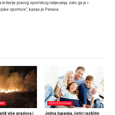
kriterije pravog sportskog natjecanja, zato ga je i
jske sportove“, kazao je Penava.
INA
HERCEGOVINA
tili više gradova i
Jedna županija, četiri različite