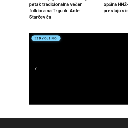
petak tradicionalna večer
općina HNŽ-
folklora na Trgu dr. Ante
prestaju s 
Starčevića