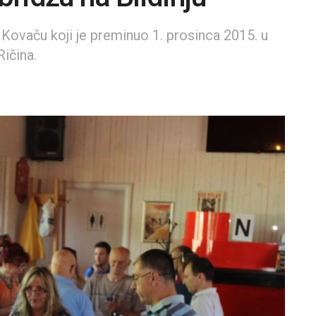
 Kovaču koji je preminuo 1. prosinca 2015. u
Ričina.