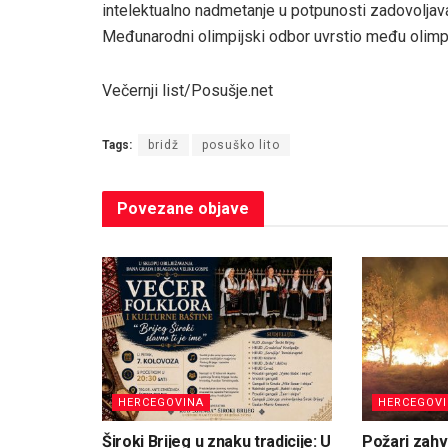
intelektualno nadmetanje u potpunosti zadovoljava 
Međunarodni olimpijski odbor uvrstio među olimpi
Večernji list/Posušje.net
Tags:
bridž
posuško lito
Povezane
objave
HERCEGOVINA
HERCEGOV
Široki Brijeg u znaku tradicije: U
Požari zahva