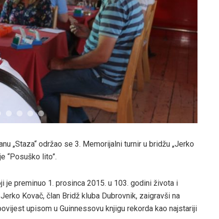
anu „Staza“ održao se 3. Memorijalni turnir u bridžu „Jerko
e “Posuško lito”.
i je preminuo 1. prosinca 2015. u 103. godini života i
 Jerko Kovač, član Bridž kluba Dubrovnik, zaigravši na
ovijest upisom u Guinnessovu knjigu rekorda kao najstariji