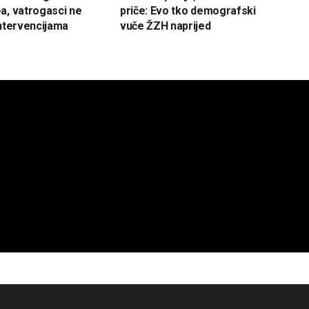
a, vatrogasci ne
priče: Evo tko demografski
intervencijama
vuče ŽZH naprijed