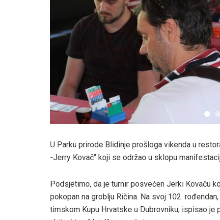
U Parku prirode Blidinje prošloga vikenda u restor
-Jerry Kovač“ koji se održao u sklopu manifestacij
Podsjetimo, da je turnir posvećen Jerki Kovaču koj
pokopan na groblju Ričina. Na svoj 102. rođendan,
timskom Kupu Hrvatske u Dubrovniku, ispisao je p