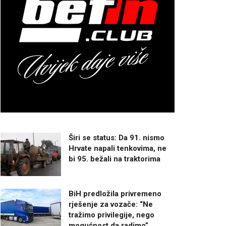
Širi se status: Da 91. nismo
Hrvate napali tenkovima, ne
bi 95. bežali na traktorima
BiH predložila privremeno
rješenje za vozače: “Ne
tražimo privilegije, nego
mogućnost da radimo”