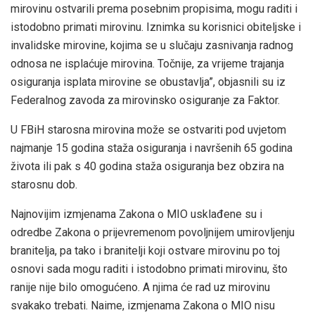
mirovinu ostvarili prema posebnim propisima, mogu raditi i
istodobno primati mirovinu. Iznimka su korisnici obiteljske i
invalidske mirovine, kojima se u slučaju zasnivanja radnog
odnosa ne isplaćuje mirovina. Točnije, za vrijeme trajanja
osiguranja isplata mirovine se obustavlja”, objasnili su iz
Federalnog zavoda za mirovinsko osiguranje za Faktor.
U FBiH starosna mirovina može se ostvariti pod uvjetom
najmanje 15 godina staža osiguranja i navršenih 65 godina
života ili pak s 40 godina staža osiguranja bez obzira na
starosnu dob.
Najnovijim izmjenama Zakona o MIO usklađene su i
odredbe Zakona o prijevremenom povoljnijem umirovljenju
branitelja, pa tako i branitelji koji ostvare mirovinu po toj
osnovi sada mogu raditi i istodobno primati mirovinu, što
ranije nije bilo omogućeno. A njima će rad uz mirovinu
svakako trebati. Naime, izmjenama Zakona o MIO nisu