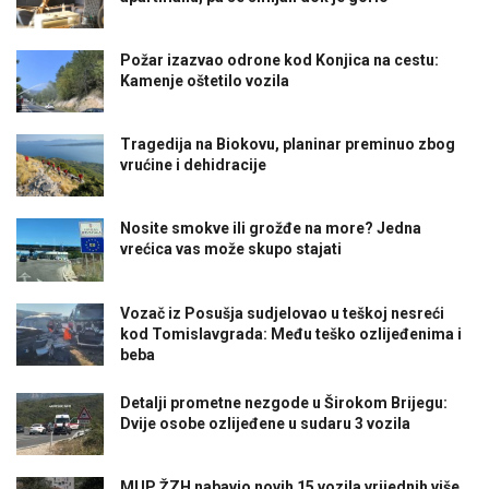
Požar izazvao odrone kod Konjica na cestu:
Kamenje oštetilo vozila
Tragedija na Biokovu, planinar preminuo zbog
vrućine i dehidracije
Nosite smokve ili grožđe na more? Jedna
vrećica vas može skupo stajati
Vozač iz Posušja sudjelovao u teškoj nesreći
kod Tomislavgrada: Među teško ozlijeđenima i
beba
Detalji prometne nezgode u Širokom Brijegu:
Dvije osobe ozlijeđene u sudaru 3 vozila
MUP ŽZH nabavio novih 15 vozila vrijednih više