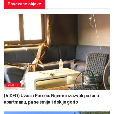
Povezane
objave
VIJESTI
(VIDEO) Užas u Poreču: Nijemci izazvali požar u
apartmanu, pa se smijali dok je gorio