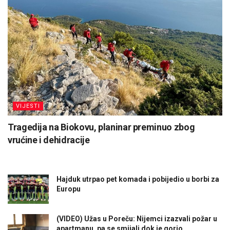
VIJESTI
Tragedija na Biokovu, planinar preminuo zbog
vrućine i dehidracije
Hajduk utrpao pet komada i pobijedio u borbi za
Europu
(VIDEO) Užas u Poreču: Nijemci izazvali požar u
apartmanu, pa se smijali dok je gorio