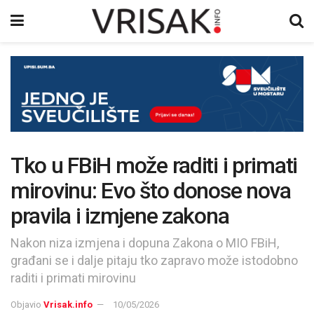
Tko u FBiH može raditi i primati
mirovinu: Evo što donose nova
pravila i izmjene zakona
Nakon niza izmjena i dopuna Zakona o MIO FBiH,
građani se i dalje pitaju tko zapravo može istodobno
raditi i primati mirovinu
Objavio
Vrisak.info
10/05/2026