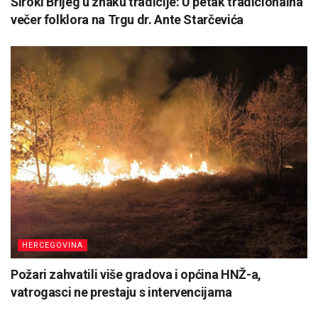
Široki Brijeg u znaku tradicije: U petak tradicionalna
večer folklora na Trgu dr. Ante Starčevića
HERCEGOVINA
Požari zahvatili više gradova i općina HNŽ-a,
vatrogasci ne prestaju s intervencijama