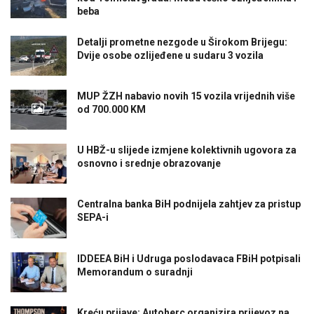
beba
Detalji prometne nezgode u Širokom Brijegu:
Dvije osobe ozlijeđene u sudaru 3 vozila
MUP ŽZH nabavio novih 15 vozila vrijednih više
od 700.000 KM
U HBŽ-u slijede izmjene kolektivnih ugovora za
osnovno i srednje obrazovanje
Centralna banka BiH podnijela zahtjev za pristup
SEPA-i
IDDEEA BiH i Udruga poslodavaca FBiH potpisali
Memorandum o suradnji
Kreću prijave: Autoherc organizira prijevoz na