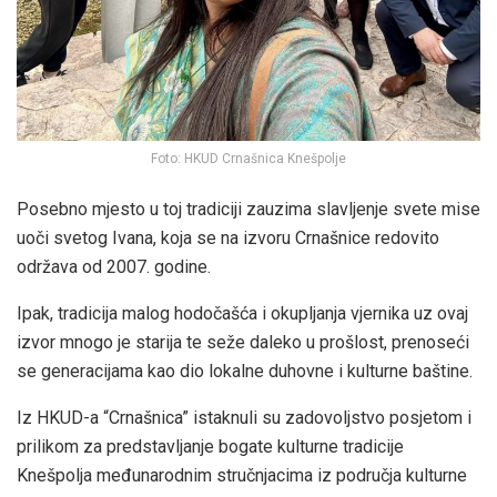
Foto: HKUD Crnašnica Knešpolje
Posebno mjesto u toj tradiciji zauzima slavljenje svete mise
uoči svetog Ivana, koja se na izvoru Crnašnice redovito
održava od 2007. godine.
Ipak, tradicija malog hodočašća i okupljanja vjernika uz ovaj
izvor mnogo je starija te seže daleko u prošlost, prenoseći
se generacijama kao dio lokalne duhovne i kulturne baštine.
Iz HKUD-a “Crnašnica” istaknuli su zadovoljstvo posjetom i
prilikom za predstavljanje bogate kulturne tradicije
Knešpolja međunarodnim stručnjacima iz područja kulturne