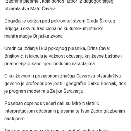
Izabrane pjesme“, koja donosi izbor iz dugogodišnjeg
stvaralaštva Mate Ćavara.
Događaj je održan pod pokroviteljstvom Grada Širokog
Brijega u okviru tradicionalne kulturno-umjetničke
manifestacije Briješka zvona.
Urednica izdanja i kći pokojnog pjesnika, Drina Ćavar
Brajković, istaknula je važnost očuvanja književne baštine i
prenošenja pisane riječi budućim naraštajima.
O književnom i povijesnom značaju Ćavarova stvaralaštva
govorio je profesor povijesti i geografije Darko Bošnjak, dok
je program moderirala Željka Šaravanja.
Poseban doprinos večeri dali su Miro Naletilić
interpretacijom odabranih pjesama te Ivan Zadro glazbenim
nastupom.
Tijekom programa prikazan je i prateći video o kralju