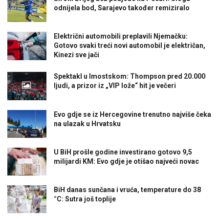
odnijela bod, Sarajevo također remiziralo
Električni automobili preplavili Njemačku:
Gotovo svaki treći novi automobil je električan,
Kinezi sve jači
Spektakl u Imostskom: Thompson pred 20.000
ljudi, a prizor iz „VIP lože“ hit je večeri
Evo gdje se iz Hercegovine trenutno najviše čeka
na ulazak u Hrvatsku
U BiH prošle godine investirano gotovo 9,5
milijardi KM: Evo gdje je otišao najveći novac
BiH danas sunčana i vruća, temperature do 38
°C: Sutra još toplije