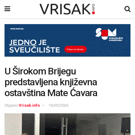
U Širokom Brijegu
predstavljena književna
ostavština Mate Ćavara
Objavio
Vrisak.info
10/05/2026