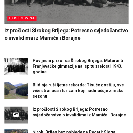
HERCEGOVINA
Iz prošlosti Širokog Brijega: Potresno svjedočanstvo
o invalidima iz Mamića i Borajne
Povijesni prizor sa Širokog Brijega: Maturanti
Franjevačke gimnazije na ispitu zrelosti 1943.
godine
Blidinje ruši ljetne rekorde: Tisuće gostiju, sve
više stranaca i turizam koji nadmašuje zimsku
sezonu
Iz prošlosti Širokog Brijega: Potresno
svjedočanstvo o invalidima iz Mamića i Borajne
Široki Brijeg bez pobjede na Pecari: Sloga