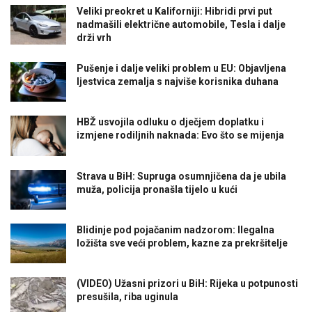
Veliki preokret u Kaliforniji: Hibridi prvi put
nadmašili električne automobile, Tesla i dalje
drži vrh
Pušenje i dalje veliki problem u EU: Objavljena
ljestvica zemalja s najviše korisnika duhana
HBŽ usvojila odluku o dječjem doplatku i
izmjene rodiljnih naknada: Evo što se mijenja
Strava u BiH: Supruga osumnjičena da je ubila
muža, policija pronašla tijelo u kući
Blidinje pod pojačanim nadzorom: Ilegalna
ložišta sve veći problem, kazne za prekršitelje
(VIDEO) Užasni prizori u BiH: Rijeka u potpunosti
presušila, riba uginula