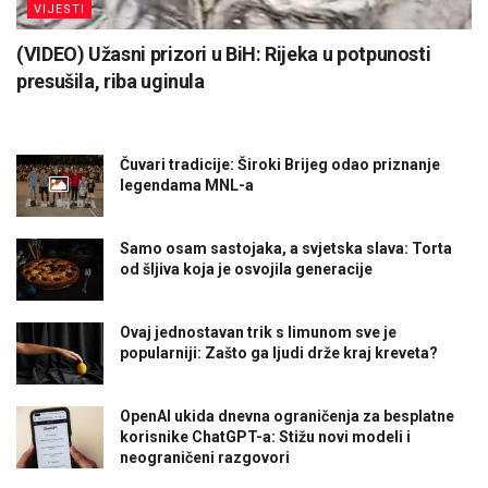
VIJESTI
(VIDEO) Užasni prizori u BiH: Rijeka u potpunosti
presušila, riba uginula
Čuvari tradicije: Široki Brijeg odao priznanje
legendama MNL-a
Samo osam sastojaka, a svjetska slava: Torta
od šljiva koja je osvojila generacije
Ovaj jednostavan trik s limunom sve je
popularniji: Zašto ga ljudi drže kraj kreveta?
OpenAI ukida dnevna ograničenja za besplatne
korisnike ChatGPT-a: Stižu novi modeli i
neograničeni razgovori