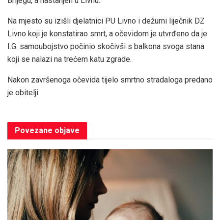
Brijegu, a nastanjen u Livnu.
Na mjesto su izišli djelatnici PU Livno i dežurni liječnik DZ
Livno koji je konstatirao smrt, a očevidom je utvrđeno da je
I.G. samoubojstvo počinio skočivši s balkona svoga stana
koji se nalazi na trećem katu zgrade.
Nakon završenoga očevida tijelo smrtno stradaloga predano
je obitelji.
Povezane
objave