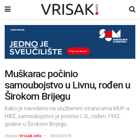
Muškarac počinio
samoubojstvo u Livnu, rođen u
Širokom Brijegu
Kako je navedeno na službenim stranicama MUP-a
HBŽ, samoubojstvo je počinio I. G., rođen 1932.
godine u Širokom Brijegu.
Objavio
Vrisak.info
09/05/2018