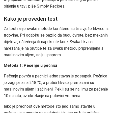
pirjanje u tavi, piše Simply Recipes.
Kako je proveden test
Za testiranje svake metode korištene su tri svježe tikvice iz
trgovine. Pri odabiru se pazilo da budu čvrste, bez mekanih
dijelova, oštećenja ili napuknute kore. Svaka tikvica
narezana je na prutiće te za svaku metodu pripremljena s
maslinovim uljem, solju i paprom.
Metoda 1: Pečenje u pećnici
Pečenje povrća u pećnici jednostavan je postupak. Pećnica
je zagrijana na 218 °C, a prutići tikvica premazani su
maslinovim uljem i začinjeni. Pekli su se na limu za pečenje
10 minuta, uz okretanje na polovici vremena.
Iako je prednost ove metode što jelo samo stavite u
pećnicu i ne morate ga nadzirati, tikvice su bile prilično