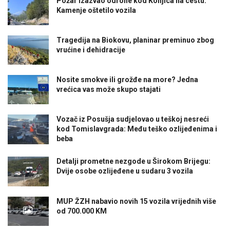
Požar izazvao odrone kod Konjica na cestu:
Kamenje oštetilo vozila
Tragedija na Biokovu, planinar preminuo zbog
vrućine i dehidracije
Nosite smokve ili grožđe na more? Jedna
vrećica vas može skupo stajati
Vozač iz Posušja sudjelovao u teškoj nesreći
kod Tomislavgrada: Među teško ozlijeđenima i
beba
Detalji prometne nezgode u Širokom Brijegu:
Dvije osobe ozlijeđene u sudaru 3 vozila
MUP ŽZH nabavio novih 15 vozila vrijednih više
od 700.000 KM