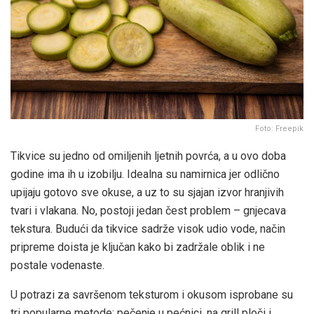
Foto: Freepik
Tikvice su jedno od omiljenih ljetnih povrća, a u ovo doba
godine ima ih u izobilju. Idealna su namirnica jer odlično
upijaju gotovo sve okuse, a uz to su sjajan izvor hranjivih
tvari i vlakana. No, postoji jedan čest problem – gnjecava
tekstura. Budući da tikvice sadrže visok udio vode, način
pripreme doista je ključan kako bi zadržale oblik i ne
postale vodenaste.
U potrazi za savršenom teksturom i okusom isprobane su
tri popularne metode: pečenje u pećnici, na grill ploči i