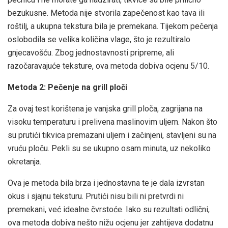
bezukusne. Metoda nije stvorila zapečenost kao tava ili
roštilj, a ukupna tekstura bila je premekana. Tijekom pečenja
oslobodila se velika količina vlage, što je rezultiralo
gnjecavošću. Zbog jednostavnosti pripreme, ali
razočaravajuće teksture, ova metoda dobiva ocjenu 5/10.
Metoda 2: Pečenje na grill ploči
Za ovaj test korištena je vanjska grill ploča, zagrijana na
visoku temperaturu i prelivena maslinovim uljem. Nakon što
su prutići tikvica premazani uljem i začinjeni, stavljeni su na
vruću ploču. Pekli su se ukupno osam minuta, uz nekoliko
okretanja.
Ova je metoda bila brza i jednostavna te je dala izvrstan
okus i sjajnu teksturu. Prutići nisu bili ni pretvrdi ni
premekani, već idealne čvrstoće. Iako su rezultati odlični,
ova metoda dobiva nešto nižu ocjenu jer zahtijeva dodatnu