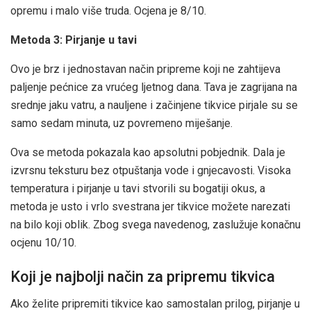
opremu i malo više truda. Ocjena je 8/10.
Metoda 3: Pirjanje u tavi
Ovo je brz i jednostavan način pripreme koji ne zahtijeva
paljenje pećnice za vrućeg ljetnog dana. Tava je zagrijana na
srednje jaku vatru, a nauljene i začinjene tikvice pirjale su se
samo sedam minuta, uz povremeno miješanje.
Ova se metoda pokazala kao apsolutni pobjednik. Dala je
izvrsnu teksturu bez otpuštanja vode i gnjecavosti. Visoka
temperatura i pirjanje u tavi stvorili su bogatiji okus, a
metoda je usto i vrlo svestrana jer tikvice možete narezati
na bilo koji oblik. Zbog svega navedenog, zaslužuje konačnu
ocjenu 10/10.
Koji je najbolji način za pripremu tikvica
Ako želite pripremiti tikvice kao samostalan prilog, pirjanje u