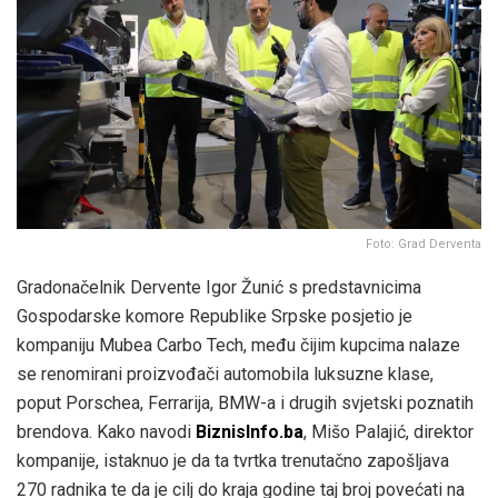
Foto: Grad Derventa
Gradonačelnik Dervente Igor Žunić s predstavnicima
Gospodarske komore Republike Srpske posjetio je
kompaniju Mubea Carbo Tech, među čijim kupcima nalaze
se renomirani proizvođači automobila luksuzne klase,
poput Porschea, Ferrarija, BMW-a i drugih svjetski poznatih
brendova. Kako navodi
BiznisInfo.ba
, Mišo Palajić, direktor
kompanije, istaknuo je da ta tvrtka trenutačno zapošljava
270 radnika te da je cilj do kraja godine taj broj povećati na