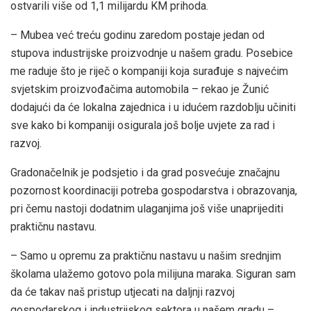
ostvarili više od 1,1 milijardu KM prihoda.
– Mubea već treću godinu zaredom postaje jedan od
stupova industrijske proizvodnje u našem gradu. Posebice
me raduje što je riječ o kompaniji koja surađuje s najvećim
svjetskim proizvođačima automobila – rekao je Žunić
dodajući da će lokalna zajednica i u idućem razdoblju učiniti
sve kako bi kompaniji osigurala još bolje uvjete za rad i
razvoj.
Gradonačelnik je podsjetio i da grad posvećuje značajnu
pozornost koordinaciji potreba gospodarstva i obrazovanja,
pri čemu nastoji dodatnim ulaganjima još više unaprijediti
praktičnu nastavu.
– Samo u opremu za praktičnu nastavu u našim srednjim
školama ulažemo gotovo pola milijuna maraka. Siguran sam
da će takav naš pristup utjecati na daljnji razvoj
gospodarskog i industrijskog sektora u našem gradu –