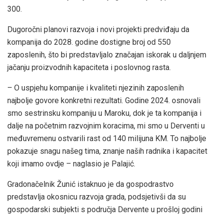
300.
Dugoročni planovi razvoja i novi projekti predviđaju da
kompanija do 2028. godine dostigne broj od 550
zaposlenih, što bi predstavljalo značajan iskorak u daljnjem
jačanju proizvodnih kapaciteta i poslovnog rasta.
– O uspjehu kompanije i kvaliteti njezinih zaposlenih
najbolje govore konkretni rezultati. Godine 2024. osnovali
smo sestrinsku kompaniju u Maroku, dok je ta kompanija i
dalje na početnim razvojnim koracima, mi smo u Derventi u
međuvremenu ostvarili rast od 140 milijuna KM. To najbolje
pokazuje snagu našeg tima, znanje naših radnika i kapacitet
koji imamo ovdje – naglasio je Palajić.
Gradonačelnik Žunić istaknuo je da gospodrastvo
predstavlja okosnicu razvoja grada, podsjetivši da su
gospodarski subjekti s područja Dervente u prošloj godini