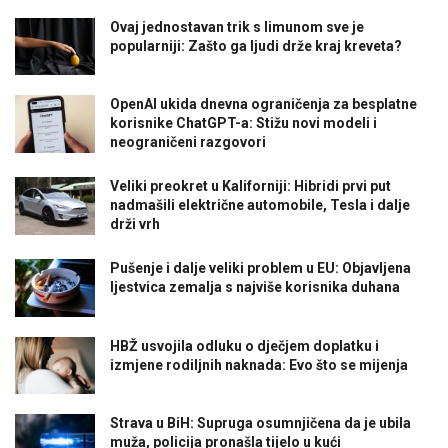
Ovaj jednostavan trik s limunom sve je
popularniji: Zašto ga ljudi drže kraj kreveta?
OpenAI ukida dnevna ograničenja za besplatne
korisnike ChatGPT-a: Stižu novi modeli i
neograničeni razgovori
Veliki preokret u Kaliforniji: Hibridi prvi put
nadmašili električne automobile, Tesla i dalje
drži vrh
Pušenje i dalje veliki problem u EU: Objavljena
ljestvica zemalja s najviše korisnika duhana
HBŽ usvojila odluku o dječjem doplatku i
izmjene rodiljnih naknada: Evo što se mijenja
Strava u BiH: Supruga osumnjičena da je ubila
muža, policija pronašla tijelo u kući