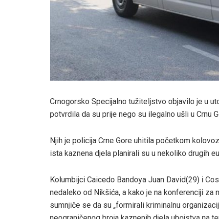
Crnogorsko Specijalno tužiteljstvo objavilo je u ut
potvrdila da su prije nego su ilegalno ušli u Crnu G
Njih je policija Crne Gore uhitila početkom kolovo
ista kaznena djela planirali su u nekoliko drugih e
Kolumbijci Caicedo Bandoya Juan David(29) i Cos
nedaleko od Nikšića, a kako je na konferenciji za n
sumnjiče se da su „formirali kriminalnu organizaci
neograničenog broja kaznenih djela ubojstva na teri