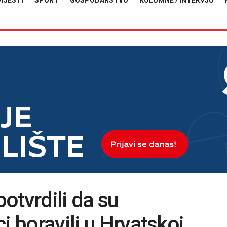
VIJESTI
SPORT
GOSPODARSTVO
KOLUMNE / INTERVJU
potvrdili da su
i boravili u Hrvatskoj