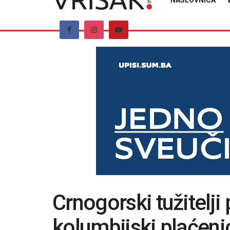
NASLOVNICA
Crnogorski tužitelji 
kolumbijski plaćenic