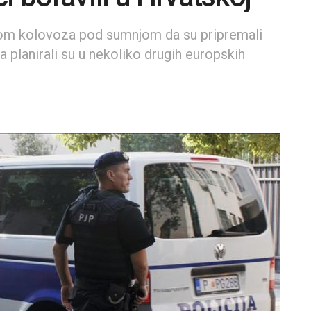
etkom kolovoza pod sumnjom da su pripremali
la planirali su u nekoliko drugih europskih