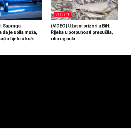
VIJESTI
H: Supruga
(VIDEO) Užasni prizori u BiH:
 da je ubila muža,
Rijeka u potpunosti presušila,
ašla tijelo u kući
riba uginula