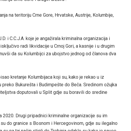
nja na teritoriju Crne Gore, Hrvatske, Austrije, Kolumbije,
D. i C.C.J.A. koje je angažirala kriminalna organizacija i
ključivo radi likvidacije u Crnoj Gori, a kasnije i u drugim
nuvši da su Kolumbijci za ubojstvo jednog od članova dva
isao kretanje Kolumbijaca koji su, kako je rekao u iz
su preko Bukurešta i Budimpešte do Beča. Sredinom ožujka
eljstva doputovali u Split gdje su boravili do sredine
ja 2020. Drugi pripadnici kriminalne organizacije su im
i su do granice s Bosnom i Hercegovinom, gdje su ilegalno
a su na taj način stigli do Trebinja odakle su kako je naveo