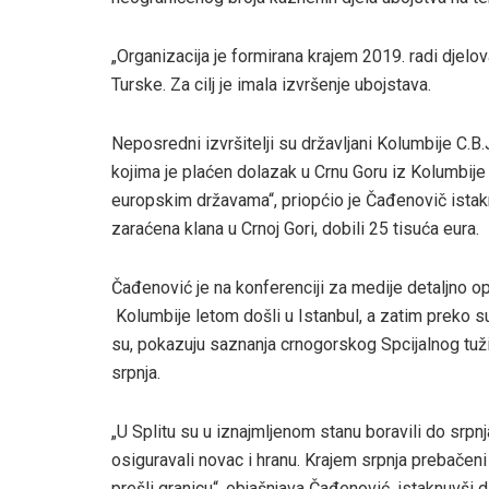
„Organizacija je formirana krajem 2019. radi djelova
Turske. Za cilj je imala izvršenje ubojstava.
Neposredni izvršitelji su državljani Kolumbije C.B.J.
kojima je plaćen dolazak u Crnu Goru iz Kolumbije is
europskim državama“, priopćio je Čađenovič istak
zaraćena klana u Crnoj Gori, dobili 25 tisuća eura.
Čađenović je na konferenciji za medije detaljno op
Kolumbije letom došli u Istanbul, a zatim preko 
su, pokazuju saznanja crnogorskog Spcijalnog tužit
srpnja.
„U Splitu su u iznajmljenom stanu boravili do srpn
osiguravali novac i hranu. Krajem srpnja prebačen
prešli granicu“, objašnjava Čađenović, istaknuvši d