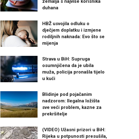
zemalja s najviše korisnika
duhana
HBŽ usvojila odluku o
dječjem doplatku i izmjene
rodiljnih naknada: Evo što se
mijenja
Strava u BiH: Supruga
osumnjičena da je ubila
muža, policija pronašla tijelo
u kući
Blidinje pod pojačanim
nadzorom: Ilegalna ložišta
sve veći problem, kazne za
prekršitelje
(VIDEO) Užasni prizori u BiH:
Rijeka u potpunosti presušila,