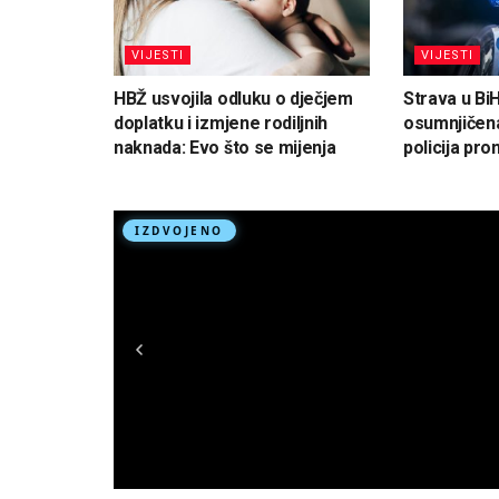
VIJESTI
VIJESTI
HBŽ usvojila odluku o dječjem
Strava u Bi
doplatku i izmjene rodiljnih
osumnjičena
naknada: Evo što se mijenja
policija pron