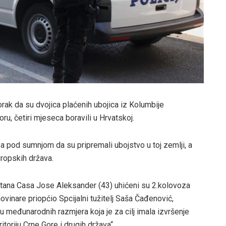
orak da su dvojica plaćenih ubojica iz Kolumbije
oru, četiri mjeseca boravili u Hrvatskoj.
za pod sumnjom da su pripremali ubojstvo u toj zemlji, a
uropskih država.
tana Casa Jose Aleksander (43) uhićeni su 2.kolovoza
ovinare priopćio Spcijalni tužitelj Saša Čađenović,
ju međunarodnih razmjera koja je za cilj imala izvršenje
toriju Crne Gore i drugih država“.