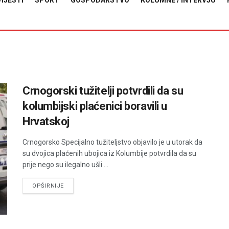
VIJESTI
SPORT
GOSPODARSTVO
KOLUMNE / INTERVJU
Crnogorski tužitelji potvrdili da su
kolumbijski plaćenici boravili u
Hrvatskoj
Crnogorsko Specijalno tužiteljstvo objavilo je u utorak da
su dvojica plaćenih ubojica iz Kolumbije potvrdila da su
prije nego su ilegalno ušli ...
DETAILS
OPŠIRNIJE