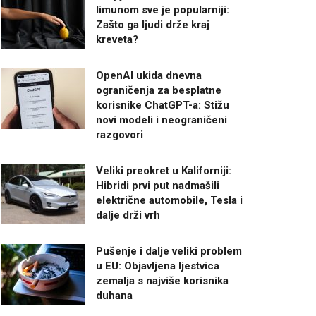
limunom sve je popularniji:
Zašto ga ljudi drže kraj
kreveta?
OpenAI ukida dnevna
ograničenja za besplatne
korisnike ChatGPT-a: Stižu
novi modeli i neograničeni
razgovori
Veliki preokret u Kaliforniji:
Hibridi prvi put nadmašili
električne automobile, Tesla i
dalje drži vrh
Pušenje i dalje veliki problem
u EU: Objavljena ljestvica
zemalja s najviše korisnika
duhana