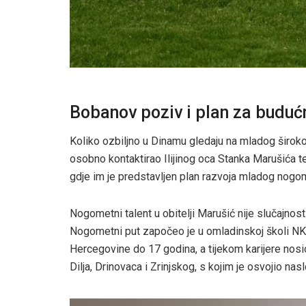
Bobanov poziv i plan za buduć
Koliko ozbiljno u Dinamu gledaju na mladog široko
osobno kontaktirao Ilijinog oca Stanka Marušića te
gdje im je predstavljen plan razvoja mladog nogom
Nogometni talent u obitelji Marušić nije slučajnos
Nogometni put započeo je u omladinskoj školi NK Š
Hercegovine do 17 godina, a tijekom karijere nos
Dilja, Drinovaca i Zrinjskog, s kojim je osvojio n