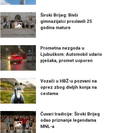
Široki Brijeg: Bivši
gimnazijalci proslavili 25
godina mature
Prometna nezgoda u
Ljubuškom: Automobil udario
pješaka, promet usporen
Vozači u HBŽ-u pozvani na
oprez zbog divljih konja na
cestama
Čuvari tradicije: Široki Brijeg
odao priznanje legendama
MNL-a