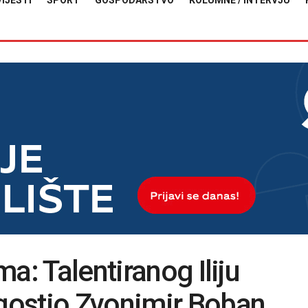
VIJESTI
SPORT
GOSPODARSTVO
KOLUMNE / INTERVJU
a: Talentiranog Iliju
gostio Zvonimir Boban