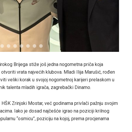
rokog Brijega stiže još jedna nogometna priča koja
tvoriti vrata najvećih klubova. Mladi Ilija Marušić, rođen
iti veliki korak u svojoj nogometnoj karijeri prelaskom u
nik talenta mladih igrača, zagrebački Dinamo.
e HŠK Zrinjski Mostar, već godinama privlači pažnju svojim
cima. Iako je dosad najčešće igrao na poziciji krilnog
pularnu “osmicu”, poziciju na kojoj, prema procjenama
.