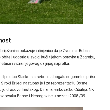
nost
briježanina pokazuje i činjenica da je Zvonimir Boban
 obitelj ugostio u svojoj kući tijekom boravka u Zagrebu,
etaša i vizija njegovog daljnjeg napretka.
t. Ilijin otac Stanko iza sebe ima bogatu nogometnu priču.
iroki Brijeg, nastupao je i za reprezentaciju Bosne i
io je dresove Imotskog, Dinama, vinkovačke Cibalije, NK
aslov prvaka Bosne i Hercegovine u sezoni 2008./09.