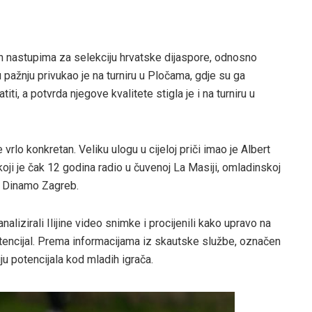
 nastupima za selekciju hrvatske dijaspore, odnosno
pažnju privukao je na turniru u Pločama, gdje su ga
titi, a potvrda njegove kvalitete stigla je i na turniru u
lo konkretan. Veliku ulogu u cijeloj priči imao je Albert
oji je čak 12 godina radio u čuvenoj La Masiji, omladinskoj
K Dinamo Zagreb.
alizirali Ilijine video snimke i procijenili kako upravo na
otencijal. Prema informacijama iz skautske službe, označen
iju potencijala kod mladih igrača.