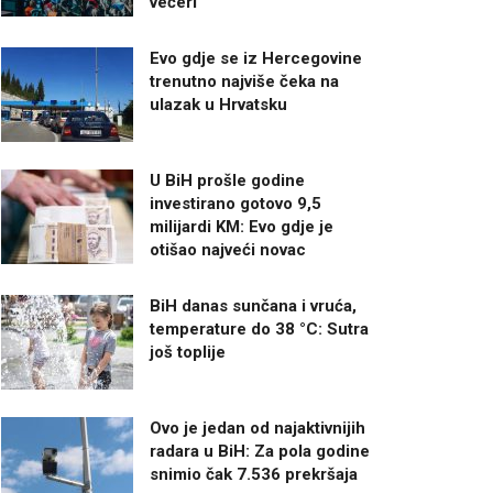
večeri
Evo gdje se iz Hercegovine
trenutno najviše čeka na
ulazak u Hrvatsku
U BiH prošle godine
investirano gotovo 9,5
milijardi KM: Evo gdje je
otišao najveći novac
BiH danas sunčana i vruća,
temperature do 38 °C: Sutra
još toplije
Ovo je jedan od najaktivnijih
radara u BiH: Za pola godine
snimio čak 7.536 prekršaja