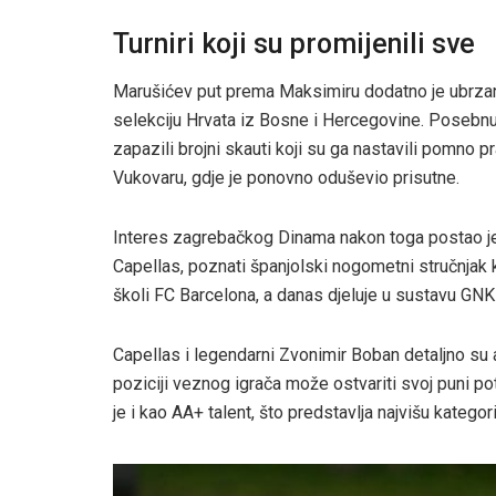
Turniri koji su promijenili sve
Marušićev put prema Maksimiru dodatno je ubrzan
selekciju Hrvata iz Bosne i Hercegovine. Posebnu 
zapazili brojni skauti koji su ga nastavili pomno pra
Vukovaru, gdje je ponovno oduševio prisutne.
Interes zagrebačkog Dinama nakon toga postao je vr
Capellas, poznati španjolski nogometni stručnjak k
školi FC Barcelona, a danas djeluje u sustavu GN
Capellas i legendarni Zvonimir Boban detaljno su an
poziciji veznog igrača može ostvariti svoj puni p
je i kao AA+ talent, što predstavlja najvišu kategor