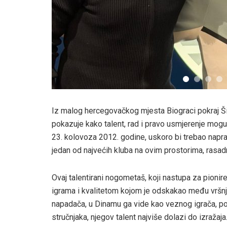
Iz malog hercegovačkog mjesta Biograci pokraj Ši
pokazuje kako talent, rad i pravo usmjerenje mogu o
23. kolovoza 2012. godine, uskoro bi trebao naprav
jedan od najvećih kluba na ovim prostorima, rasad
Ovaj talentirani nogometaš, koji nastupa za pionir
igrama i kvalitetom kojom je odskakao među vršnja
napadača, u Dinamu ga vide kao veznog igrača, po
stručnjaka, njegov talent najviše dolazi do izražaja