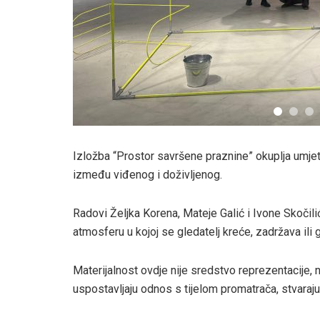
Izložba “Prostor savršene praznine” okuplja umjetn
između viđenog i doživljenog.
Radovi Željka Korena, Mateje Galić i Ivone Skočil
atmosferu u kojoj se gledatelj kreće, zadržava ili 
Materijalnost ovdje nije sredstvo reprezentacije, n
uspostavljaju odnos s tijelom promatrača, stvarajuć