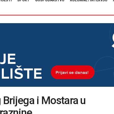
VIJESTI
SPORT
GOSPODARSTVO
KOLUMNE / INTERVJU
 Brijega i Mostara u
raznine