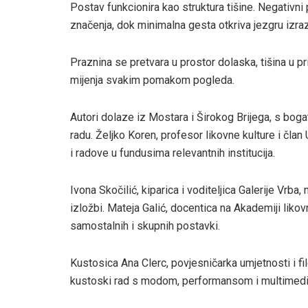
Postav funkcionira kao struktura tišine. Negativni p
značenja, dok minimalna gesta otkriva jezgru izra
Praznina se pretvara u prostor dolaska, tišina u p
mijenja svakim pomakom pogleda.
Autori dolaze iz Mostara i Širokog Brijega, s bog
radu. Željko Koren, profesor likovne kulture i čl
i radove u fundusima relevantnih institucija.
Ivona Skočilić, kiparica i voditeljica Galerije Vrba
izložbi. Mateja Galić, docentica na Akademiji likovn
samostalnih i skupnih postavki.
Kustosica Ana Clerc, povjesničarka umjetnosti i fil
kustoski rad s modom, performansom i multimedi