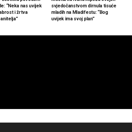
e: “Neka nas uvijek
svjedočanstvom dirnula tisuće
abrost i žrtva
mladih na Mladifestu: “Bog
anitelja”
uvijek ima svoj plan”