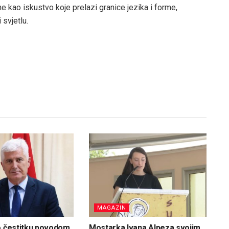
 kao iskustvo koje prelazi granice jezika i forme,
 svjetlu.
MAGAZIN
o čestitku povodom
Mostarka Ivana Alpeza svojim