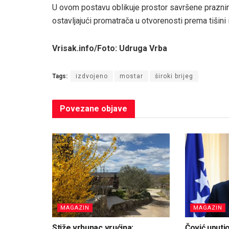
U ovom postavu oblikuje prostor savršene praznine
ostavljajući promatrača u otvorenosti prema tišini i
Vrisak.info/Foto: Udruga Vrba
Tags:
izdvojeno
mostar
široki brijeg
Povezane
objave
MAGAZIN
MAGAZIN
Stiže vrhunac vrućina:
Čović uputi