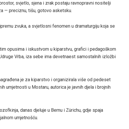
rostor, svjetlo, sjena i zrak postaju ravnopravni nositelji
za — preciznu, tišu, gotovo asketsku.
ripremu zvuka, a svjetlosni fenomen u dramaturgiju koja se
atim opusima i iskustvom u kiparstvu, grafici i pedagoškom
an Udruge Vrba, iza sebe ima devetnaest samostalnih izložbi
, nagrađena je za kiparstvo i organizirala više od pedeset
ih umjetnosti u Mostaru, autorica je javnih djela i brojnih
ozofkinja, danas djeluje u Bernu i Zürichu, gdje spaja
jalnom umjetnošću.