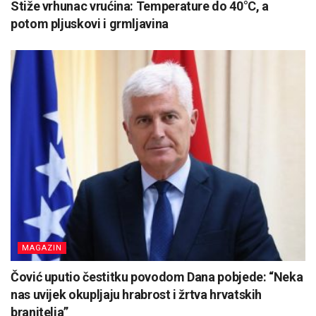
Stiže vrhunac vrućina: Temperature do 40°C, a
potom pljuskovi i grmljavina
MAGAZIN
Čović uputio čestitku povodom Dana pobjede: “Neka
nas uvijek okupljaju hrabrost i žrtva hrvatskih
branitelja”