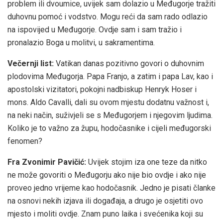
problem ili dvoumice, uvijek sam dolazio u Međugorje tražiti
duhovnu pomoć i vodstvo. Mogu reći da sam rado odlazio
na ispovijed u Međugorje. Ovdje sam i sam tražio i
pronalazio Boga u molitvi, u sakramentima.
Večernji list:
Vatikan danas pozitivno govori o duhovnim
plodovima Međugorja. Papa Franjo, a zatim i papa Lav, kao i
apostolski vizitatori, pokojni nadbiskup Henryk Hoser i
mons. Aldo Cavalli, dali su ovom mjestu dodatnu važnost i,
na neki način, suživjeli se s Međugorjem i njegovim ljudima.
Koliko je to važno za župu, hodočasnike i cijeli međugorski
fenomen?
Fra Zvonimir Pavičić:
Uvijek stojim iza one teze da nitko
ne može govoriti o Međugorju ako nije bio ovdje i ako nije
proveo jedno vrijeme kao hodočasnik. Jedno je pisati članke
na osnovi nekih izjava ili događaja, a drugo je osjetiti ovo
mjesto i moliti ovdje. Znam puno laika i svećenika koji su