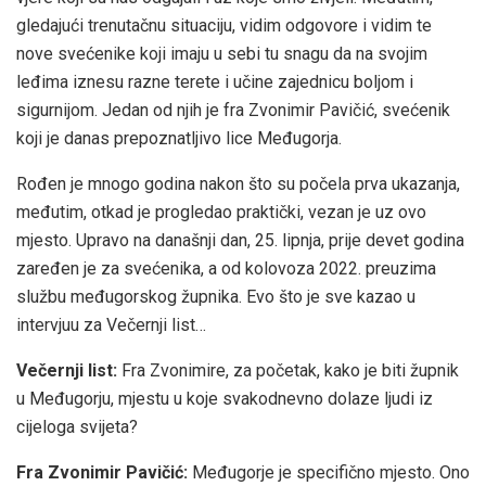
gledajući trenutačnu situaciju, vidim odgovore i vidim te
nove svećenike koji imaju u sebi tu snagu da na svojim
leđima iznesu razne terete i učine zajednicu boljom i
sigurnijom. Jedan od njih je fra Zvonimir Pavičić, svećenik
koji je danas prepoznatljivo lice Međugorja.
Rođen je mnogo godina nakon što su počela prva ukazanja,
međutim, otkad je progledao praktički, vezan je uz ovo
mjesto. Upravo na današnji dan, 25. lipnja, prije devet godina
zaređen je za svećenika, a od kolovoza 2022. preuzima
službu međugorskog župnika. Evo što je sve kazao u
intervjuu za Večernji list…
Večernji list:
Fra Zvonimire, za početak, kako je biti župnik
u Međugorju, mjestu u koje svakodnevno dolaze ljudi iz
cijeloga svijeta?
Fra Zvonimir Pavičić:
Međugorje je specifično mjesto. Ono