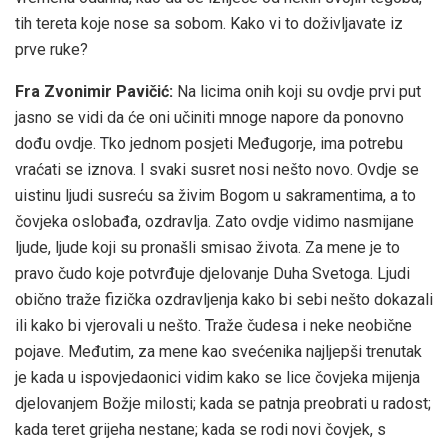
tih tereta koje nose sa sobom. Kako vi to doživljavate iz
prve ruke?
Fra Zvonimir Pavičić:
Na licima onih koji su ovdje prvi put
jasno se vidi da će oni učiniti mnoge napore da ponovno
dođu ovdje. Tko jednom posjeti Međugorje, ima potrebu
vraćati se iznova. I svaki susret nosi nešto novo. Ovdje se
uistinu ljudi susreću sa živim Bogom u sakramentima, a to
čovjeka oslobađa, ozdravlja. Zato ovdje vidimo nasmijane
ljude, ljude koji su pronašli smisao života. Za mene je to
pravo čudo koje potvrđuje djelovanje Duha Svetoga. Ljudi
obično traže fizička ozdravljenja kako bi sebi nešto dokazali
ili kako bi vjerovali u nešto. Traže čudesa i neke neobične
pojave. Međutim, za mene kao svećenika najljepši trenutak
je kada u ispovjedaonici vidim kako se lice čovjeka mijenja
djelovanjem Božje milosti; kada se patnja preobrati u radost;
kada teret grijeha nestane; kada se rodi novi čovjek, s