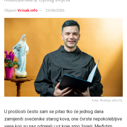
Objavio
Vrisak.info
25/06/2026
Foto: Brotnjo.info/VL
U prošlosti često sam se pitao tko će jednog dana
zamijeniti svećenike starog kova, one čvrste nepokolebljive
vjere koji su nas odgajali i uz koje smo živjeli. Međutim,