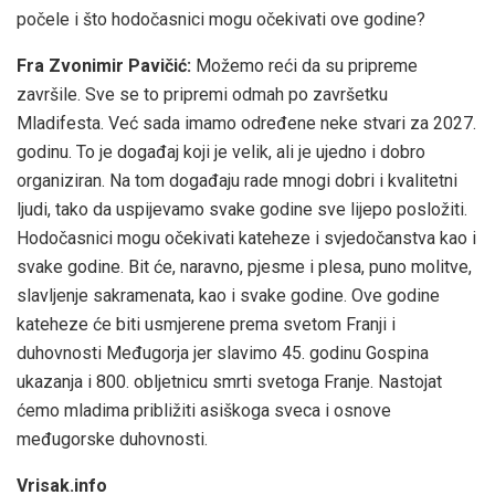
počele i što hodočasnici mogu očekivati ove godine?
Fra Zvonimir Pavičić:
Možemo reći da su pripreme
završile. Sve se to pripremi odmah po završetku
Mladifesta. Već sada imamo određene neke stvari za 2027.
godinu. To je događaj koji je velik, ali je ujedno i dobro
organiziran. Na tom događaju rade mnogi dobri i kvalitetni
ljudi, tako da uspijevamo svake godine sve lijepo posložiti.
Hodočasnici mogu očekivati kateheze i svjedočanstva kao i
svake godine. Bit će, naravno, pjesme i plesa, puno molitve,
slavljenje sakramenata, kao i svake godine. Ove godine
kateheze će biti usmjerene prema svetom Franji i
duhovnosti Međugorja jer slavimo 45. godinu Gospina
ukazanja i 800. obljetnicu smrti svetoga Franje. Nastojat
ćemo mladima približiti asiškoga sveca i osnove
međugorske duhovnosti.
Vrisak.info