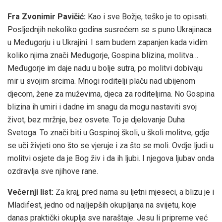
Fra Zvonimir Pavičić:
Kao i sve Božje, teško je to opisati.
Posljednjih nekoliko godina susrećem se s puno Ukrajinaca
u Međugorju i u Ukrajini. I sam budem zapanjen kada vidim
koliko njima znači Međugorje, Gospina blizina, molitva…
Međugorje im daje nadu u bolje sutra, po molitvi dobivaju
mir u svojim srcima. Mnogi roditelji plaču nad ubijenom
djecom, žene za muževima, djeca za roditeljima. No Gospina
blizina ih umiri i dadne im snagu da mogu nastaviti svoj
život, bez mržnje, bez osvete. To je djelovanje Duha
Svetoga. To znači biti u Gospinoj školi, u školi molitve, gdje
se uči živjeti ono što se vjeruje i za što se moli. Ovdje ljudi u
molitvi osjete da je Bog živ i da ih ljubi. I njegova ljubav onda
ozdravlja sve njihove rane.
Večernji list:
Za kraj, pred nama su ljetni mjeseci, a blizu je i
Mladifest, jedno od najljepših okupljanja na svijetu, koje
danas praktički okuplja sve naraštaje. Jesu li pripreme već