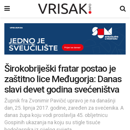
Širokobriješki fratar postao je
zaštitno lice Međugorja: Danas
slavi devet godina svećeništva
Župnik fra Zvonimir Pavičić upravo je na današnji
dan, 25. lipnja 2017. godine, zaređen za svećenika. A
danas župa koju vodi proslavlja 45. obljetnicu
Gospinih ukazanja na koju su stigle tisuće
hodočasnika iz cijelog svijeta