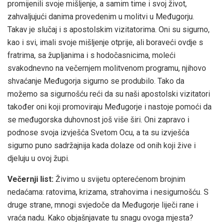
promijenili svoje mišljenje, a samim time i svoj život,
zahvaljujući danima provedenim u molitvi u Međugorju.
Takav je slučaj i s apostolskim vizitatorima. Oni su sigurno,
kao i svi, imali svoje mišljenje otprije, ali boraveći ovdje s
fratrima, sa župljanima i s hodočasnicima, moleći
svakodnevno na večernjem molitvenom programu, njihovo
shvaćanje Međugorja sigurno se produbilo. Tako da
možemo sa sigurnošću reći da su naši apostolski vizitatori
također oni koji promoviraju Međugorje i nastoje pomoći da
se međugorska duhovnost još više širi. Oni zapravo i
podnose svoja izvješća Svetom Ocu, a ta su izvješća
sigurno puno sadržajnija kada dolaze od onih koji žive i
djeluju u ovoj župi.
Večernji list:
Živimo u svijetu opterećenom brojnim
nedaćama: ratovima, krizama, strahovima i nesigurnošću. S
druge strane, mnogi svjedoče da Međugorje liječi rane i
vraća nadu. Kako objašnjavate tu snagu ovoga mjesta?