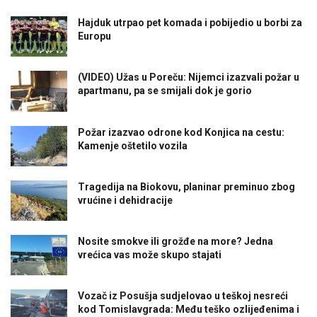
Hajduk utrpao pet komada i pobijedio u borbi za
Europu
(VIDEO) Užas u Poreču: Nijemci izazvali požar u
apartmanu, pa se smijali dok je gorio
Požar izazvao odrone kod Konjica na cestu:
Kamenje oštetilo vozila
Tragedija na Biokovu, planinar preminuo zbog
vrućine i dehidracije
Nosite smokve ili grožđe na more? Jedna
vrećica vas može skupo stajati
Vozač iz Posušja sudjelovao u teškoj nesreći
kod Tomislavgrada: Među teško ozlijeđenima i