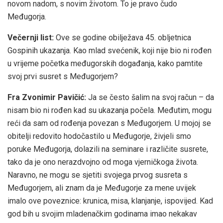
novom nadom, s novim životom. To je pravo čudo
Međugorja.
Večernji list:
Ove se godine obilježava 45. obljetnica
Gospinih ukazanja. Kao mlad svećenik, koji nije bio ni rođen
u vrijeme početka međugorskih događanja, kako pamtite
svoj prvi susret s Međugorjem?
Fra Zvonimir Pavičić:
Ja se često šalim na svoj račun – da
nisam bio ni rođen kad su ukazanja počela. Međutim, mogu
reći da sam od rođenja povezan s Međugorjem. U mojoj se
obitelji redovito hodočastilo u Međugorje, živjeli smo
poruke Međugorja, dolazili na seminare i različite susrete,
tako da je ono nerazdvojno od moga vjerničkoga života.
Naravno, ne mogu se sjetiti svojega prvog susreta s
Međugorjem, ali znam da je Međugorje za mene uvijek
imalo ove poveznice: krunica, misa, klanjanje, ispovijed. Kad
god bih u svojim mladenačkim godinama imao nekakav