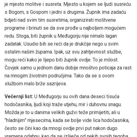
je mjesto molitve i susreta. Mjesto u kojem se ljudi susreću
s Bogom, s Gospom i jedni s drugima. Župnik ima zadaću
bdjeti nad svim tim susretima, organizirati molitvene
programe i brinuti se da sve prođe u najboljem mogućem
redu. Stoga, biti župnik u Međugorju nije nimalo lagan
zadatak. Usudio bih se reći da je drukčije nego u svim
ostalim našim župama. Ipak, uz svu zahtjevnost službe,
mogu reći kako je lijepo biti župnik ovdje. To je milost.
Čovjek samo u jednom danu dobije mnoštvo poticaja za rast
na mnogim životnim područjima. Tako da se s ovom
službom malo brže sazrijeva.
Večernji list:
U Međugorju su ovih dana deseci tisuća
hodočasnika, ljudi koji traže utjehu, mir i duhovnu snagu.
Možda je to u danima velikih gužvi teže primijetiti, ali u
“hladnijim” mjesecima, kada se bolje vide lica hodočasnika,
često se čini kao da mnogi ovdje prvi put nakon dugo
vremena odahnu, kao da se izliječe od nekih svojih tegoba,