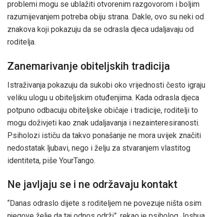
problemi mogu se ublažiti otvorenim razgovorom i boljim
razumijevanjem potreba obiju strana. Dakle, ovo su neki od
znakova koji pokazuju da se odrasla djeca udaljavaju od
roditelja.
Zanemarivanje obiteljskih tradicija
Istraživanja pokazuju da sukobi oko vrijednosti često igraju
veliku ulogu u obiteljskim otuđenjima. Kada odrasla djeca
potpuno odbacuju obiteljske običaje i tradicije, roditelji to
mogu doživjeti kao znak udaljavanja i nezainteresiranosti.
Psiholozi ističu da takvo ponašanje ne mora uvijek značiti
nedostatak ljubavi, nego i želju za stvaranjem vlastitog
identiteta, piše YourTango.
Ne javljaju se i ne održavaju kontakt
“Danas odraslo dijete s roditeljem ne povezuje ništa osim
njegove želje da taj odnos održi”, rekao je psiholog Joshua