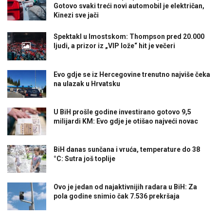
Gotovo svaki treći novi automobil je električan,
Kinezi sve jači
Spektakl u Imostskom: Thompson pred 20.000
ljudi, a prizor iz „VIP lože“ hit je večeri
Evo gdje se iz Hercegovine trenutno najviše čeka
na ulazak u Hrvatsku
U BiH prošle godine investirano gotovo 9,5
milijardi KM: Evo gdje je otišao najveći novac
BiH danas sunčana i vruća, temperature do 38
°C: Sutra još toplije
Ovo je jedan od najaktivnijih radara u BiH: Za
pola godine snimio čak 7.536 prekršaja