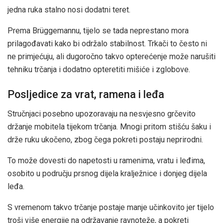
jedna ruka stalno nosi dodatni teret.
Prema Brüggemannu, tijelo se tada neprestano mora
prilagođavati kako bi održalo stabilnost. Trkači to često ni
ne primjećuju, ali dugoročno takvo opterećenje može narušiti
tehniku trčanja i dodatno opteretiti mišiće i zglobove.
Posljedice za vrat, ramena i leđa
Stručnjaci posebno upozoravaju na nesvjesno grčevito
držanje mobitela tijekom trčanja. Mnogi pritom stišću šaku i
drže ruku ukočeno, zbog čega pokreti postaju neprirodni.
To može dovesti do napetosti u ramenima, vratu i leđima,
osobito u području prsnog dijela kralježnice i donjeg dijela
leđa.
S vremenom takvo trčanje postaje manje učinkovito jer tijelo
troši više energije na održavanje ravnoteže, a pokreti