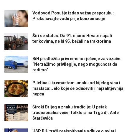
Vodovod Posušje izdao važnu preporuku:
Prokuhavajte vodu prije konzumacije
Širi se status: Da 91. nismo Hrvate napali
tenkovima, ne bi 95. bežali na traktorima
BiH predložila privremeno rješenje za vozače:
“Ne tražimo privilegije, nego mogućnost da
radimo”
Piletina u kremastom umaku od bijelog vina i
maslaca: Jelo koje će oduševiti i najzahtjevnija
nepca
Široki Brijeg u znaku tradicije: U petak
tradicionalna večer folklora na Trgu dr. Ante
Starčevića
HSP BiH traži preispitivanje odluke o ovjeri