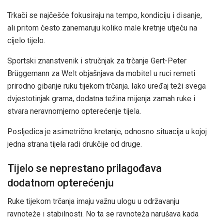
Trkači se najčešće fokusiraju na tempo, kondiciju i disanje,
ali pritom često zanemaruju koliko male kretnje utječu na
cijelo tijelo.
Sportski znanstvenik i stručnjak za trčanje Gert-Peter
Brüggemann za Welt objašnjava da mobitel u ruci remeti
prirodno gibanje ruku tijekom trčanja. Iako uređaj teži svega
dvjestotinjak grama, dodatna težina mijenja zamah ruke i
stvara neravnomjerno opterećenje tijela.
Posljedica je asimetrično kretanje, odnosno situacija u kojoj
jedna strana tijela radi drukčije od druge.
Tijelo se neprestano prilagođava
dodatnom opterećenju
Ruke tijekom trčanja imaju važnu ulogu u održavanju
ravnoteže i stabilnosti. No ta se ravnoteža narušava kada