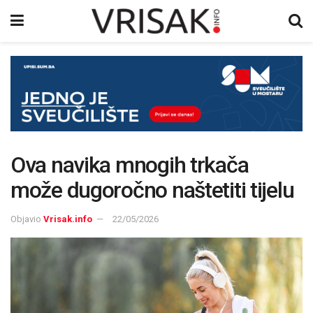
Ova navika mnogih trkača
može dugoročno naštetiti tijelu
Objavio
Vrisak.info
22/05/2026