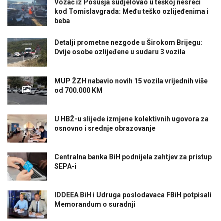
Vozač iz Posušja sudjelovao u teškoj nesreći
kod Tomislavgrada: Među teško ozlijeđenima i
beba
Detalji prometne nezgode u Širokom Brijegu:
Dvije osobe ozlijeđene u sudaru 3 vozila
MUP ŽZH nabavio novih 15 vozila vrijednih više
od 700.000 KM
U HBŽ-u slijede izmjene kolektivnih ugovora za
osnovno i srednje obrazovanje
Centralna banka BiH podnijela zahtjev za pristup
SEPA-i
IDDEEA BiH i Udruga poslodavaca FBiH potpisali
Memorandum o suradnji