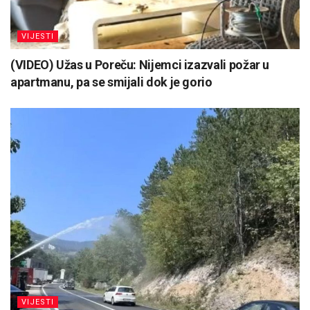
VIJESTI
(VIDEO) Užas u Poreču: Nijemci izazvali požar u
apartmanu, pa se smijali dok je gorio
VIJESTI