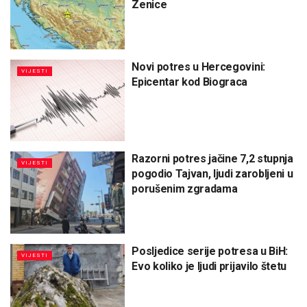
Zenice
Novi potres u Hercegovini:
VIJESTI
Epicentar kod Biograca
Razorni potres jačine 7,2 stupnja
VIJESTI
pogodio Tajvan, ljudi zarobljeni u
porušenim zgradama
Posljedice serije potresa u BiH:
VIJESTI
Evo koliko je ljudi prijavilo štetu