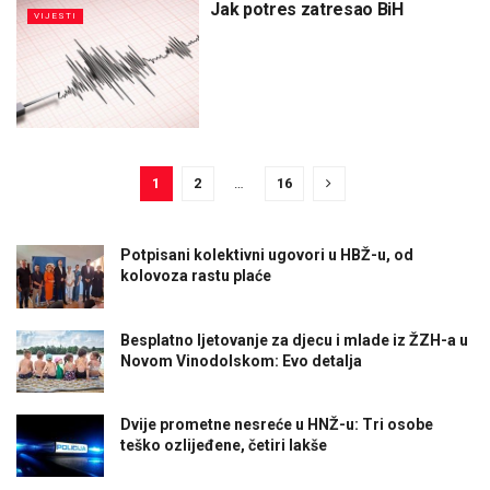
Jak potres zatresao BiH
VIJESTI
1
2
…
16
Potpisani kolektivni ugovori u HBŽ-u, od
kolovoza rastu plaće
Besplatno ljetovanje za djecu i mlade iz ŽZH-a u
Novom Vinodolskom: Evo detalja
Dvije prometne nesreće u HNŽ-u: Tri osobe
teško ozlijeđene, četiri lakše