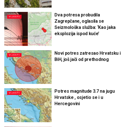
Dva potresa probudila
VIJESTI
Zagrepčane, oglasila se
Seizmološka služba: ‘Kao jaka
eksplozija ispod kuće’
Novi potres zatresao Hrvatsku i
VIJESTI
BiH, još jači od prethodnog
Potres magnitude 3.7 na jugu
VIJESTI
Hrvatske , osjetio se i u
Hercegovini