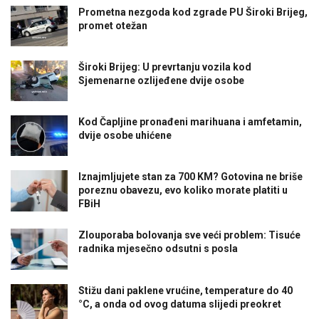
Prometna nezgoda kod zgrade PU Široki Brijeg,
promet otežan
Široki Brijeg: U prevrtanju vozila kod
Sjemenarne ozlijeđene dvije osobe
Kod Čapljine pronađeni marihuana i amfetamin,
dvije osobe uhićene
Iznajmljujete stan za 700 KM? Gotovina ne briše
poreznu obavezu, evo koliko morate platiti u
FBiH
Zlouporaba bolovanja sve veći problem: Tisuće
radnika mjesečno odsutni s posla
Stižu dani paklene vrućine, temperature do 40
°C, a onda od ovog datuma slijedi preokret