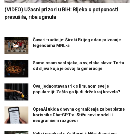
(VIDEO) Užasni prizori u BiH: Rijeka u potpunosti
presušila, riba uginula
Čuvari tradicije: Široki Brijeg odao priznanje
legendama MNL-a
Samo osam sastojaka, a svjetska slava: Torta
od šljiva koja je osvojila generacije
Ovaj jednostavan trik s limunom sve je
popularniji: Zašto ga ljudi drže kraj kreveta?
OpenAI ukida dnevna ograničenja za besplatne
korisnike ChatGPT-a: Stižu novi modeli i
neograničeni razgovori
Veliki preokret u Kaliforniji: Hibridi prvi put