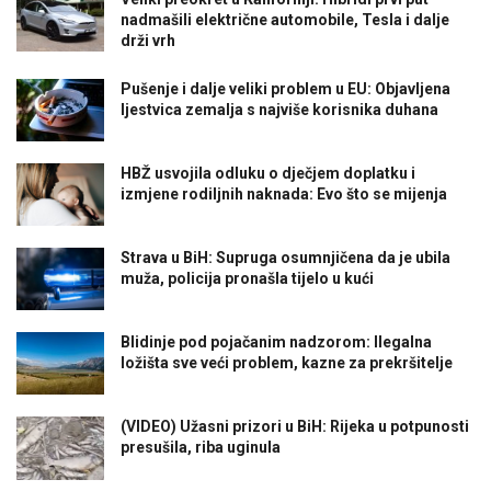
nadmašili električne automobile, Tesla i dalje
drži vrh
Pušenje i dalje veliki problem u EU: Objavljena
ljestvica zemalja s najviše korisnika duhana
HBŽ usvojila odluku o dječjem doplatku i
izmjene rodiljnih naknada: Evo što se mijenja
Strava u BiH: Supruga osumnjičena da je ubila
muža, policija pronašla tijelo u kući
Blidinje pod pojačanim nadzorom: Ilegalna
ložišta sve veći problem, kazne za prekršitelje
(VIDEO) Užasni prizori u BiH: Rijeka u potpunosti
presušila, riba uginula