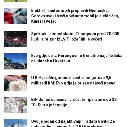
Električni automobili preplavili Njemačku:
Gotovo svaki treći novi automobil je električan,
Kinezi sve jači
Spektakl u Imostskom: Thompson pred 20.000
ljudi, a prizor iz „VIP lože“ hit je večeri
Evo gdje se iz Hercegovine trenutno najviše čeka
na ulazak u Hrvatsku
U BiH prošle godine investirano gotovo 9,5
milijardi KM: Evo gdje je otišao najveći novac
BiH danas sunčana i vruća, temperature do 38
°C: Sutra još toplije
Ovo je jedan od najaktivnijih radara u BiH: Za
pola godine snimio čak 7.536 prekršaja