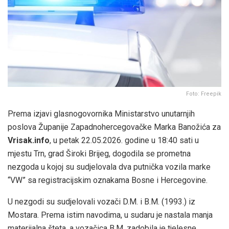
Foto: Freepik
Prema izjavi glasnogovornika Ministarstvo unutarnjih
poslova Županije Zapadnohercegovačke Marka Banožića za
Vrisak.info
, u petak 22.05.2026. godine u 18:40 sati u
mjestu Trn, grad Široki Brijeg, dogodila se prometna
nezgoda u kojoj su sudjelovala dva putnička vozila marke
“VW” sa registracijskim oznakama Bosne i Hercegovine.
U nezgodi su sudjelovali vozači D.M. i B.M. (1993.) iz
Mostara. Prema istim navodima, u sudaru je nastala manja
materijalna šteta, a vozačica B.M. zadobila je tjelesne