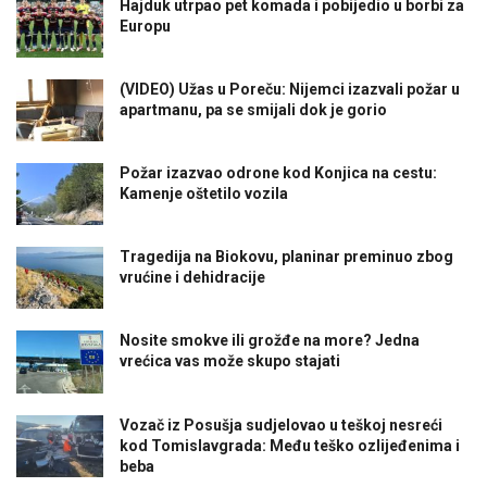
Hajduk utrpao pet komada i pobijedio u borbi za
Europu
(VIDEO) Užas u Poreču: Nijemci izazvali požar u
apartmanu, pa se smijali dok je gorio
Požar izazvao odrone kod Konjica na cestu:
Kamenje oštetilo vozila
Tragedija na Biokovu, planinar preminuo zbog
vrućine i dehidracije
Nosite smokve ili grožđe na more? Jedna
vrećica vas može skupo stajati
Vozač iz Posušja sudjelovao u teškoj nesreći
kod Tomislavgrada: Među teško ozlijeđenima i
beba