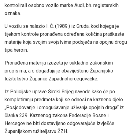
kontrolirali osobno vozilo marke Audi, bh. registarskih
oznaka.
U vozilu se nalazio I. Č. (1989.) iz Gruda, kod kojega je
tijekom kontrole pronađena određena količina praškaste
materije koja svojim svojstvima podsjeća na opojnu drogu
tipa heroin.
Pronađena materija izuzeta je sukladno zakonskim
propisima, a o događaju je obaviješteno Županijsko
tužiteljstvo Županije Zapadnohercegovačke.
Iz Policijske uprave Široki Brijeg navode kako će po
kompletiranju predmeta koji se odnosi na kazneno djelo
„Posjedovanje i omogućavanje uživanja opojnih droga“ iz
članka 239. Kaznenog zakona Federacije Bosne i
Hercegovine biti dostavljeno odgovarajuće izvješće
Županijskom tužiteljstvu ŽZH.