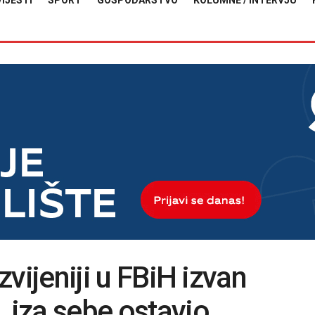
VIJESTI
SPORT
GOSPODARSTVO
KOLUMNE / INTERVJU
azvijeniji u FBiH izvan
, iza sebe ostavio