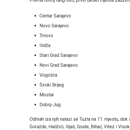
Prema novoj rang-listi, prvih deset mjesta zauzim
Centar Sarajevo
Novo Sarajevo
Trnovo
Ilidža
Stari Grad Sarajevo
Novi Grad Sarajevo
Vogošća
Široki Brijeg
Mostar
Doboj-Jug
Odmah iza njih nalazi se Tuzla na 11. mjestu, dok s
Goražde, Hadžići, Ilijaš, Grude, Bihać, Vitez i Visok