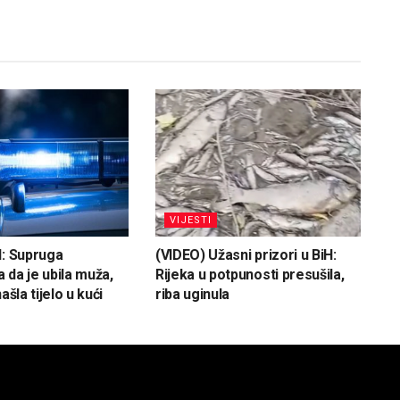
VIJESTI
H: Supruga
(VIDEO) Užasni prizori u BiH:
 da je ubila muža,
Rijeka u potpunosti presušila,
ašla tijelo u kući
riba uginula