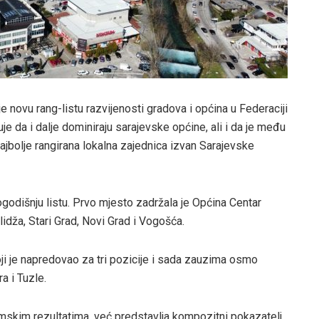
e novu rang-listu razvijenosti gradova i općina u Federaciji
 da i dalje dominiraju sarajevske općine, ali i da je među
najbolje rangirana lokalna zajednica izvan Sarajevske
ogodišnju listu. Prvo mjesto zadržala je Općina Centar
lidža, Stari Grad, Novi Grad i Vogošća.
oji je napredovao za tri pozicije i sada zauzima osmo
a i Tuzle.
skim rezultatima, već predstavlja kompozitni pokazatelj