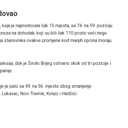
adovao
koja je napredovala čak 15 mjesta, sa 74. na 59. poziciju.
oreza na dohodak, koji su bili čak 110 posto veći nego
ja stanovnika ovakve promjene kod manjih općina moraju
esija, dok je Široki Brijeg ostvario skok od tri pozicije i
panije.
koje je palo sa 49. na 56. mjesto zbog smanjenja
 Lukavac, Novi Travnik, Konjic i Hadžići.