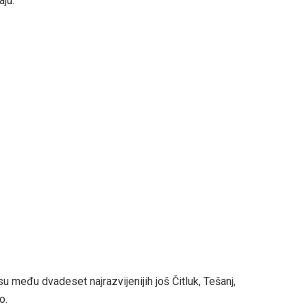
aju:
u među dvadeset najrazvijenijih još Čitluk, Tešanj,
o.