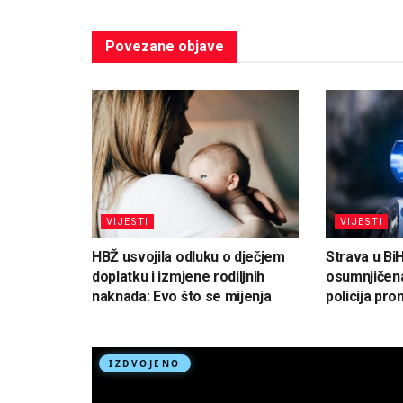
Povezane
objave
VIJESTI
VIJESTI
HBŽ usvojila odluku o dječjem
Strava u Bi
doplatku i izmjene rodiljnih
osumnjičena
naknada: Evo što se mijenja
policija pron