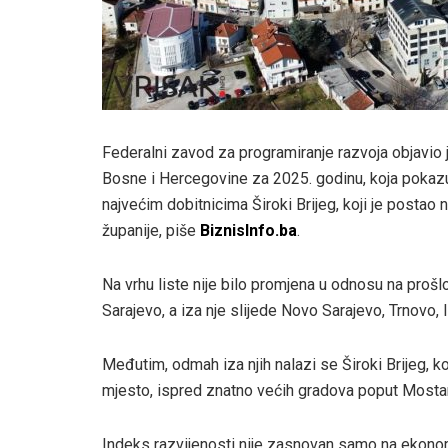
Federalni zavod za programiranje razvoja objavio j
Bosne i Hercegovine za 2025. godinu, koja pokazuje
najvećim dobitnicima Široki Brijeg, koji je postao 
županije, piše
BiznisInfo.ba
.
Na vrhu liste nije bilo promjena u odnosu na prošl
Sarajevo, a iza nje slijede Novo Sarajevo, Trnovo, I
Međutim, odmah iza njih nalazi se Široki Brijeg, k
mjesto, ispred znatno većih gradova poput Mostar
Indeks razvijenosti nije zasnovan samo na ekonom