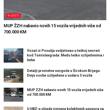
VIJESTI
MUP ŽZH nabavio novih 15 vozila vrijednih više od
700.000 KM
Vozač iz Posušja sudjelovao u teškoj nesreći
kod Tomislavgrada: Među teško ozlijeđenima i
beba
Detalji prometne nezgode u Širokom Brijegu:
Dvije osobe ozlijeđene u sudaru 3 vozila
MUP ŽZH nabavio novih 15 vozila vrijednih više
od 700.000 KM
U HBŽ-u slijede izmjene kolektivnih ugovora za