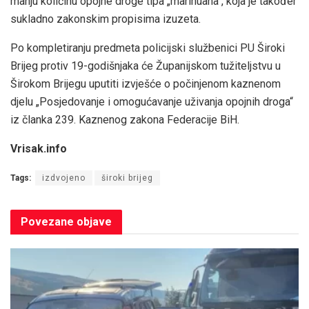
manju količinu opojne droge tipa „marihuana“, koja je također
sukladno zakonskim propisima izuzeta.
Po kompletiranju predmeta policijski službenici PU Široki
Brijeg protiv 19-godišnjaka će Županijskom tužiteljstvu u
Širokom Brijegu uputiti izvješće o počinjenom kaznenom
djelu „Posjedovanje i omogućavanje uživanja opojnih droga“
iz članka 239. Kaznenog zakona Federacije BiH.
Vrisak.info
Tags:
izdvojeno
široki brijeg
Povezane
objave