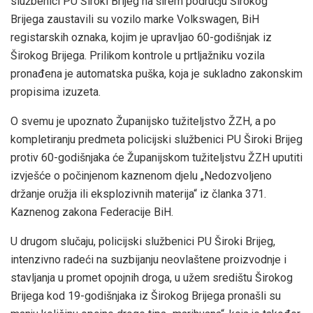
službenici PU Široki Brijeg na širem području Širokog
Brijega zaustavili su vozilo marke Volkswagen, BiH
registarskih oznaka, kojim je upravljao 60-godišnjak iz
Širokog Brijega. Prilikom kontrole u prtljažniku vozila
pronađena je automatska puška, koja je sukladno zakonskim
propisima izuzeta.
O svemu je upoznato Županijsko tužiteljstvo ŽZH, a po
kompletiranju predmeta policijski službenici PU Široki Brijeg
protiv 60-godišnjaka će Županijskom tužiteljstvu ŽZH uputiti
izvješće o počinjenom kaznenom djelu „Nedozvoljeno
držanje oružja ili eksplozivnih materija“ iz članka 371.
Kaznenog zakona Federacije BiH.
U drugom slučaju, policijski službenici PU Široki Brijeg,
intenzivno radeći na suzbijanju neovlaštene proizvodnje i
stavljanja u promet opojnih droga, u užem središtu Širokog
Brijega kod 19-godišnjaka iz Širokog Brijega pronašli su