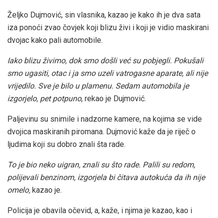
Željko Dujmović, sin vlasnika, kazao je kako ih je dva sata
iza ponoći zvao čovjek koji blizu živi i koji je vidio maskirani
dvojac kako pali automobile.
Iako blizu živimo, dok smo došli već su pobjegli. Pokušali
smo ugasiti, otac i ja smo uzeli vatrogasne aparate, ali nije
vrijedilo. Sve je bilo u plamenu. Sedam automobila je
izgorjelo, pet potpuno
, rekao je Dujmović.
Paljevinu su snimile i nadzorne kamere, na kojima se vide
dvojica maskiranih piromana. Dujmović kaže da je riječ o
ljudima koji su dobro znali šta rade.
To je bio neko uigran, znali su što rade. Palili su redom,
polijevali benzinom, izgorjela bi čitava autokuća da ih nije
omelo,
kazao je.
Policija je obavila očevid, a, kaže, i njima je kazao, kao i