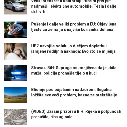
Veliki preokret u Kaliforniji: Hibridi prvi put
nadmašili električne automobile, Tesla i dalje
drži vrh
Pušenje i dalje veliki problem u EU: Objavljena
ljestvica zemalja s najviše korisnika duhana
HBŽ usvojila odluku o dječjem doplatku i
izmjene rodiljnih naknada: Evo što se mijenja
Strava u BiH: Supruga osumnjičena da je ubila
muža, policija pronašla tijelo u kući
Blidinje pod pojačanim nadzorom: Ilegalna
ložišta sve veći problem, kazne za prekršitelje
(VIDEO) Užasni prizori u BiH: Rijeka u potpunosti
presušila, riba uginula