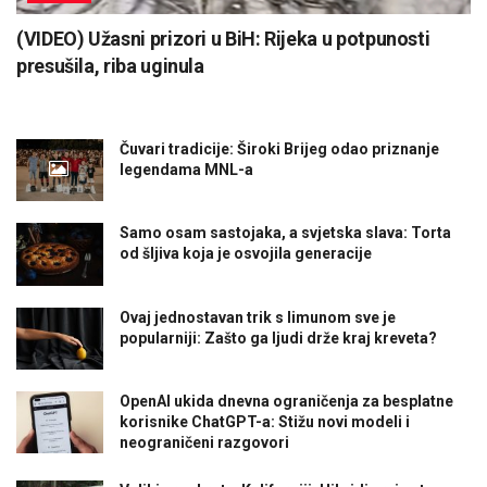
(VIDEO) Užasni prizori u BiH: Rijeka u potpunosti
presušila, riba uginula
Čuvari tradicije: Široki Brijeg odao priznanje
legendama MNL-a
Samo osam sastojaka, a svjetska slava: Torta
od šljiva koja je osvojila generacije
Ovaj jednostavan trik s limunom sve je
popularniji: Zašto ga ljudi drže kraj kreveta?
OpenAI ukida dnevna ograničenja za besplatne
korisnike ChatGPT-a: Stižu novi modeli i
neograničeni razgovori