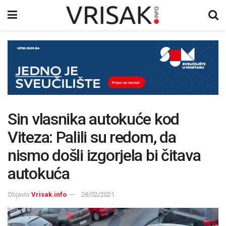
Sin vlasnika autokuće kod
Viteza: Palili su redom, da
nismo došli izgorjela bi čitava
autokuća
Objavio
Vrisak.info
28/02/2021