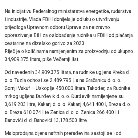
Na inicijativu Federalnog ministarstva energetike, rudarstva
i industrije, Vlada FBiH donijela je odluku o utvrđivanju
prijedloga Upravnom odboru Uprave za neizravno
oporezivanje BiH za oslobađanje rudnika u FBiH od plaćanja
cestarine na dizelsko gorivo za 2023.
Riječ je o količinama namijenjenim za proizvodnju od ukupno
34,909.375 litara, piše Večernji list.
Od navedenih 34,909.375 litara, na rudnike ugljena Kreka d.
o. o. Tuzla odnosi se 2,489.795 l, a na Gračanicu d. o. o.
Gornji Vakuf – Uskoplje 450.000 litara. Također, za Rudnike
mrkog ugljena Đurđevik d. o. o. Đurđevik namijenjene su
3,619.203 litre, Kakanj d. o. o. Kakanj 4,641.400 l, Breza d. o.
o. Breza 610.074 l te Zenica d. o. o. Zenica 266.400 l i
Banovići d. d. Banovići 13,178.503 litre.
Maloprodajna cijena naftnih prerađevina sastoji se i od