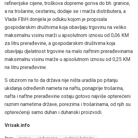
rafinerijske cijene, troškova dopreme goriva do bh. granice,
a na trošarine, cestarinu, dodaje se i marža distributera, a
Vlada FBiH donijela je odluku kojom je propisala
gospodarskim društvima koja obavljaju trgovinu na veliko
maksimalnu visinu marži u apsolutnom iznosu od 0,06 KM
za litru prerađevine, a gospodarskim društvima koja
obavljaju djelatnost trgovine na malo naftnim prerađevinama
maksimalnu visinu marže u apsolutnom iznosu od 0,25 KM
na litru prerađevine.
S obzirom na to da država nije ništa uradila po pitanju
ukidanja određenih nameta na naftu, ponajprije trošarina,
nafta i naftne prerađevine ostaju gotovo najviše opterećeni
raznim nametima države, porezima i trošarinama, od njih su
opterećeniji samo duhan i duhanski proizvodi.
Vrisak.info