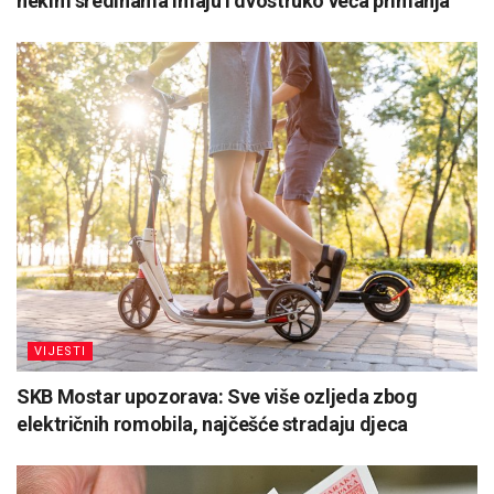
nekim sredinama imaju i dvostruko veća primanja
VIJESTI
SKB Mostar upozorava: Sve više ozljeda zbog
električnih romobila, najčešće stradaju djeca