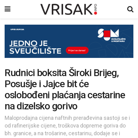
Rudnici boksita Široki Brijeg,
Posušje i Jajce bit će
oslobođeni plaćanja cestarine
na dizelsko gorivo
Maloprodajna cijena naftnih prerađevina sastoji se i
od rafinerijske cijene, troškova dopreme goriva do
bh. granice, a na trošarine, cestarinu, dodaje se i