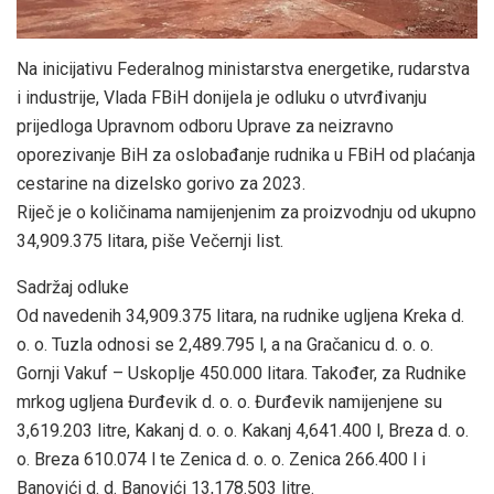
Na inicijativu Federalnog ministarstva energetike, rudarstva
i industrije, Vlada FBiH donijela je odluku o utvrđivanju
prijedloga Upravnom odboru Uprave za neizravno
oporezivanje BiH za oslobađanje rudnika u FBiH od plaćanja
cestarine na dizelsko gorivo za 2023.
Riječ je o količinama namijenjenim za proizvodnju od ukupno
34,909.375 litara, piše Večernji list.
Sadržaj odluke
Od navedenih 34,909.375 litara, na rudnike ugljena Kreka d.
o. o. Tuzla odnosi se 2,489.795 l, a na Gračanicu d. o. o.
Gornji Vakuf – Uskoplje 450.000 litara. Također, za Rudnike
mrkog ugljena Đurđevik d. o. o. Đurđevik namijenjene su
3,619.203 litre, Kakanj d. o. o. Kakanj 4,641.400 l, Breza d. o.
o. Breza 610.074 l te Zenica d. o. o. Zenica 266.400 l i
Banovići d. d. Banovići 13,178.503 litre.