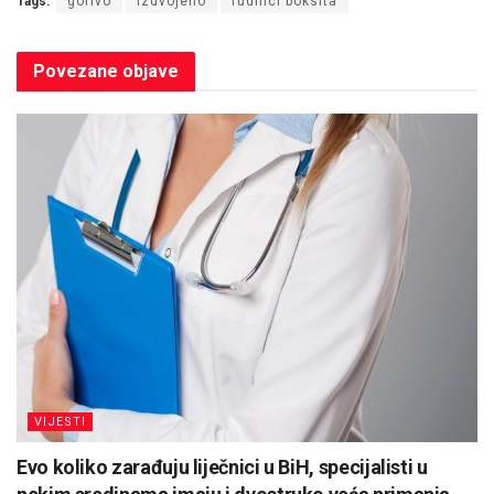
Tags:
gorivo
izdvojeno
rudnici boksita
Povezane
objave
VIJESTI
Evo koliko zarađuju liječnici u BiH, specijalisti u