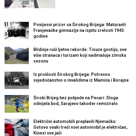
Povijesni prizor sa Širokog Brijega: Maturanti
Franjevačke gimnazije na ispitu zrelosti 1943.
godine
Blidinje ruši ljetne rekorde: Tisuće gostiju, sve
više stranaca i turizam koji nadmašuje zimsku
sezonu
Iz prošlosti Širokog Brijega: Potresno
svjedočanstvo o invalidima iz Mamića i Borajne
Široki Brijeg bez pobjede na Pecari: Sloga
odnijela bod, Sarajevo također remiziralo
Električni automobili preplavili Njemačku:
Gotovo svaki treći novi automobil je električan,
Kinezi sve jači