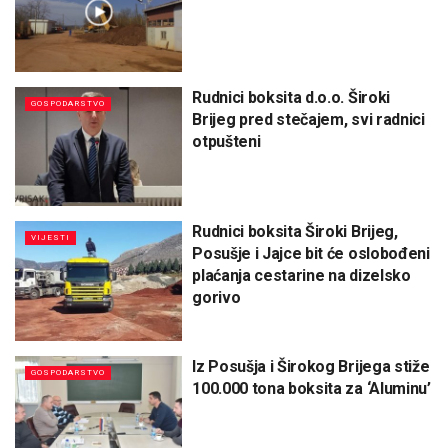
Rudnici boksita d.o.o. Široki
GOSPODARSTVO
Brijeg pred stečajem, svi radnici
otpušteni
Rudnici boksita Široki Brijeg,
VIJESTI
Posušje i Jajce bit će oslobođeni
plaćanja cestarine na dizelsko
gorivo
Iz Posušja i Širokog Brijega stiže
GOSPODARSTVO
100.000 tona boksita za ‘Aluminu’