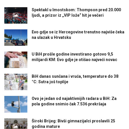
Spektakl u Imostskom: Thompson pred 20.000
ljudi, a prizor iz „VIP lože“ hit je večeri
Evo gdje se iz Hercegovine trenutno najviše čeka
na ulazak u Hrvatsku
U BiH prošle godine investirano gotovo 9,5
milijardi KM: Evo gdje je otišao najveći novac
BiH danas sunčana i vruća, temperature do 38
°C: Sutra još toplije
Ovo je jedan od najaktivnijih radara u BiH: Za
pola godine snimio čak 7.536 prekršaja
Široki Brijeg: Bivši gimnazijalci proslavili 25
godina mature