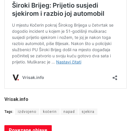
Vrisak.info
Tags:
izdvojeno
kočerin
napad
sjekira
Povezane
objave