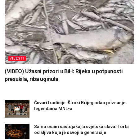
VIJESTI
(VIDEO) Užasni prizori u BiH: Rijeka u potpunosti
presušila, riba uginula
Čuvari tradicije: Široki Brijeg odao priznanje
legendama MNL-a
Samo osam sastojaka, a svjetska slava: Torta
od šljiva koja je osvojila generacije