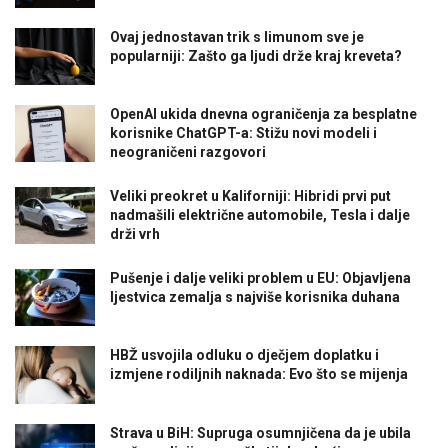
Ovaj jednostavan trik s limunom sve je
popularniji: Zašto ga ljudi drže kraj kreveta?
OpenAI ukida dnevna ograničenja za besplatne
korisnike ChatGPT-a: Stižu novi modeli i
neograničeni razgovori
Veliki preokret u Kaliforniji: Hibridi prvi put
nadmašili električne automobile, Tesla i dalje
drži vrh
Pušenje i dalje veliki problem u EU: Objavljena
ljestvica zemalja s najviše korisnika duhana
HBŽ usvojila odluku o dječjem doplatku i
izmjene rodiljnih naknada: Evo što se mijenja
Strava u BiH: Supruga osumnjičena da je ubila