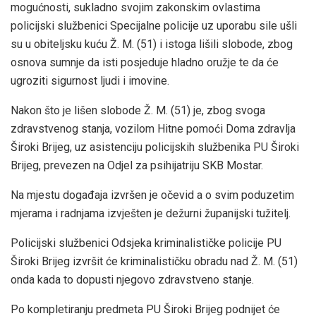
mogućnosti, sukladno svojim zakonskim ovlastima
policijski službenici Specijalne policije uz uporabu sile ušli
su u obiteljsku kuću Ž. M. (51) i istoga lišili slobode, zbog
osnova sumnje da isti posjeduje hladno oružje te da će
ugroziti sigurnost ljudi i imovine.
Nakon što je lišen slobode Ž. M. (51) je, zbog svoga
zdravstvenog stanja, vozilom Hitne pomoći Doma zdravlja
Široki Brijeg, uz asistenciju policijskih službenika PU Široki
Brijeg, prevezen na Odjel za psihijatriju SKB Mostar.
Na mjestu događaja izvršen je očevid a o svim poduzetim
mjerama i radnjama izvješten je dežurni županijski tužitelj.
Policijski službenici Odsjeka kriminalističke policije PU
Široki Brijeg izvršit će kriminalističku obradu nad Ž. M. (51)
onda kada to dopusti njegovo zdravstveno stanje.
Po kompletiranju predmeta PU Široki Brijeg podnijet će