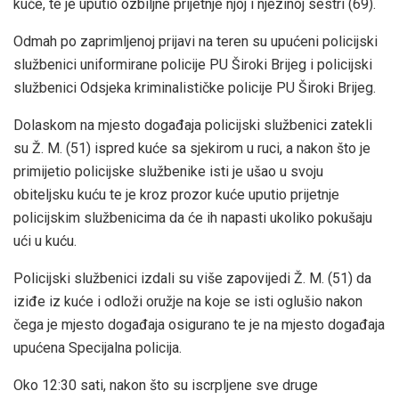
kuće, te je uputio ozbiljne prijetnje njoj i njezinoj sestri (69).
Odmah po zaprimljenoj prijavi na teren su upućeni policijski
službenici uniformirane policije PU Široki Brijeg i policijski
službenici Odsjeka kriminalističke policije PU Široki Brijeg.
Dolaskom na mjesto događaja policijski službenici zatekli
su Ž. M. (51) ispred kuće sa sjekirom u ruci, a nakon što je
primijetio policijske službenike isti je ušao u svoju
obiteljsku kuću te je kroz prozor kuće uputio prijetnje
policijskim službenicima da će ih napasti ukoliko pokušaju
ući u kuću.
Policijski službenici izdali su više zapovijedi Ž. M. (51) da
iziđe iz kuće i odloži oružje na koje se isti oglušio nakon
čega je mjesto događaja osigurano te je na mjesto događaja
upućena Specijalna policija.
Oko 12:30 sati, nakon što su iscrpljene sve druge