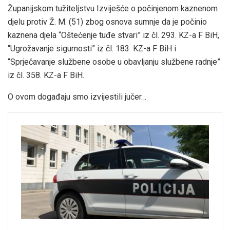
Županijskom tužiteljstvu Izviješće o počinjenom kaznenom
djelu protiv Ž. M. (51) zbog osnova sumnje da je počinio
kaznena djela “Oštećenje tuđe stvari” iz čl. 293. KZ-a F BiH,
“Ugrožavanje sigurnosti” iz čl. 183. KZ-a F BiH i
“Sprječavanje službene osobe u obavljanju službene radnje”
iz čl. 358. KZ-a F BiH.
O ovom događaju smo izvijestili jučer…