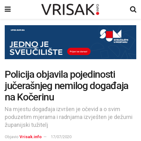
Policija objavila pojedinosti
jučerašnjeg nemilog događaja
na Kočerinu
Na mjestu događaja izvršen je očevid a o svim
poduzetim mjerama i radnjama izvješten je dežurni
županijski tužitelj
Objavio
Vrisak.info
17/07/2020