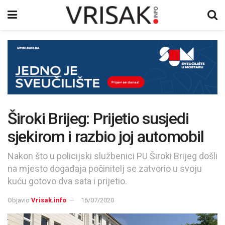
Široki Brijeg: Prijetio susjedi
sjekirom i razbio joj automobil
Nakon što u policijski službenici PU Široki Brijeg došli
na mjesto događaja počinitelj se zatvorio u svoju
kuću gotovo dva sata i prijetio.
Objavio
Vrisak.info
16/07/2020