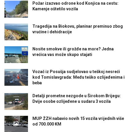
Požar izazvao odrone kod Konjica na cestu:
Kamenje oštetilo vozila
Tragedija na Biokovu, planinar preminuo zbog
vrućine i dehidracije
Nosite smokve ili grožđe na more? Jedna
vrećica vas može skupo stajati
Vozač iz Posušja sudjelovao u teškoj nesreći
kod Tomislavgrada: Među teško ozlijeđenima i
beba
Detalji prometne nezgode u Širokom Brijegu:
Dvije osobe ozlijeđene u sudaru 3 vozila
MUP ŽZH nabavio novih 15 vozila vrijednih više
od 700.000 KM