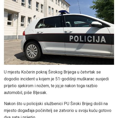
U mjestu Kočerin pokraj Širokog Brijega u četvrtak se
dogodio incident u kojem je 51-godišnji muškarac susjedi
prijetio sjekirom i nožem, te joj je nakon toga razbio
automobil, piše Bljesak.
Nakon što u policijski službenici PU Široki Brijeg došli na
mjesto događaja počinitelj se zatvorio u svoju kuću gotovo
dva sata i prijetio.