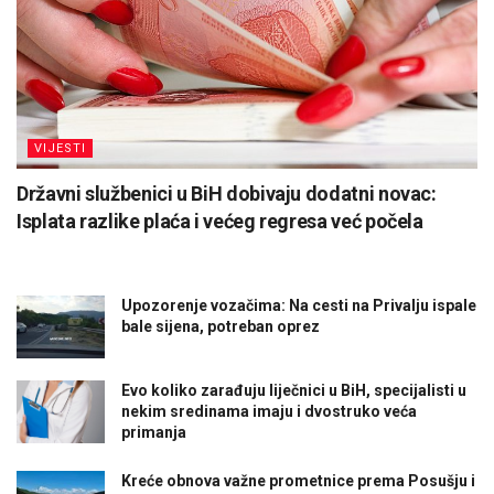
VIJESTI
Državni službenici u BiH dobivaju dodatni novac:
Isplata razlike plaća i većeg regresa već počela
Upozorenje vozačima: Na cesti na Privalju ispale
bale sijena, potreban oprez
Evo koliko zarađuju liječnici u BiH, specijalisti u
nekim sredinama imaju i dvostruko veća
primanja
Kreće obnova važne prometnice prema Posušju i