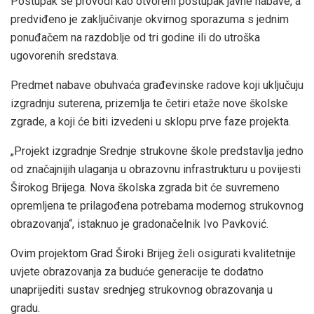
Postupak se provodi kao otvoreni postupak javne nabave, a
predviđeno je zaključivanje okvirnog sporazuma s jednim
ponuđačem na razdoblje od tri godine ili do utroška
ugovorenih sredstava.
Predmet nabave obuhvaća građevinske radove koji uključuju
izgradnju suterena, prizemlja te četiri etaže nove školske
zgrade, a koji će biti izvedeni u sklopu prve faze projekta.
„Projekt izgradnje Srednje strukovne škole predstavlja jedno
od značajnijih ulaganja u obrazovnu infrastrukturu u povijesti
Širokog Brijega. Nova školska zgrada bit će suvremeno
opremljena te prilagođena potrebama modernog strukovnog
obrazovanja“, istaknuo je gradonačelnik Ivo Pavković.
Ovim projektom Grad Široki Brijeg želi osigurati kvalitetnije
uvjete obrazovanja za buduće generacije te dodatno
unaprijediti sustav srednjeg strukovnog obrazovanja u
gradu.