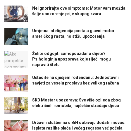
Ne ignorirajte ove simptome: Motor vam možda
šalje upozorenje prije skupog kvara
Umjetna inteligencija postala glavni motor
američkog rasta, no stižu upozorenja
Želite odgojiti samopouzdano dijete?
Psihologinja upozorava koje riječi mogu
napraviti štetu
Uštedite na dječjem rođendanu: Jednostavni
savjeti za veselu proslavu bez velikog računa
SKB Mostar upozorava: Sve više ozljeda zbog
električnih romobila, najčešće stradaju djeca
Državni službenici u BiH dobivaju dodatni novac:
Isplata razlike plaća i većeg regresa već počela