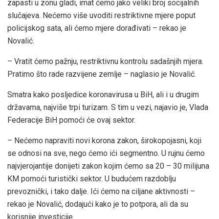
zapasti u zonu gladi, imat ćemo jako veliki broj socijalnih
slučajeva. Nećemo više uvoditi restriktivne mjere poput
policijskog sata, ali ćemo mjere dorađivati – rekao je
Novalić.
– Vratit ćemo pažnju, restriktivnu kontrolu sadašnjih mjera.
Pratimo što rade razvijene zemlje – naglasio je Novalić.
Smatra kako posljedice koronavirusa u BiH, ali i u drugim
državama, najviše trpi turizam. S tim u vezi, najavio je, Vlada
Federacije BiH pomoći će ovaj sektor.
– Nećemo napraviti novi korona zakon, širokopojasni, koji
se odnosi na sve, nego ćemo ići segmentno. U rujnu ćemo
najvjerojantije donijeti zakon kojim ćemo sa 20 – 30 milijuna
KM pomoći turistički sektor. U budućem razdoblju
prevoznički, i tako dalje. Ići ćemo na ciljane aktivnosti –
rekao je Novalić, dodajući kako je to potpora, ali da su
korisnije investicije.