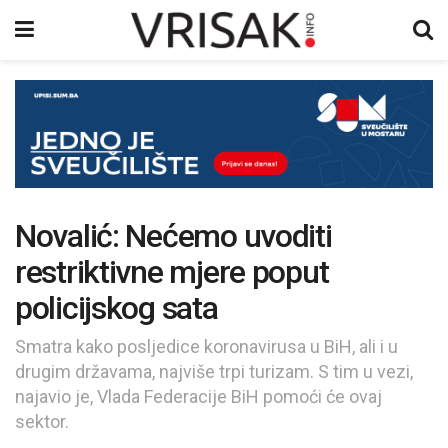
Novalić: Nećemo uvoditi
restriktivne mjere poput
policijskog sata
Smatra kako posljedice koronavirusa u BiH, ali i u
drugim državama, najviše trpi turizam. S tim u vezi,
najavio je, Vlada Federacije BiH pomoći će ovaj
sektor.