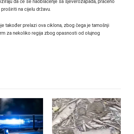
ziraju da će se naoblačenje sa sjeverozapada, praćeno
roširiti na cijelu državu.
koje također prelazi ova ciklona, zbog čega je tamošnji
arm za nekoliko regija zbog opasnosti od olujnog