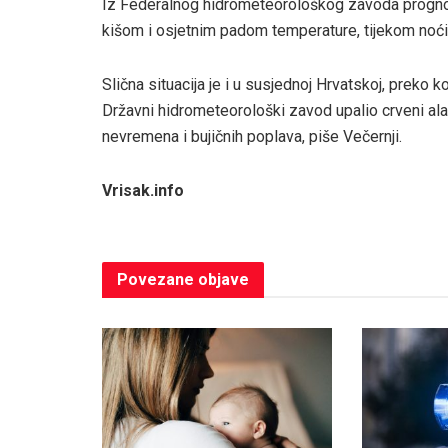
Iz Federalnog hidrometeorološkog zavoda progno
kišom i osjetnim padom temperature, tijekom noći p
Slična situacija je i u susjednoj Hrvatskoj, preko 
Državni hidrometeorološki zavod upalio crveni al
nevremena i bujičnih poplava, piše Večernji.
Vrisak.info
Povezane
objave