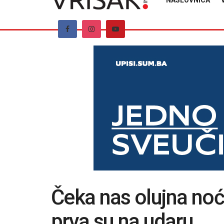
NASLOVNICA
Čeka nas olujna noć
prva su na udaru