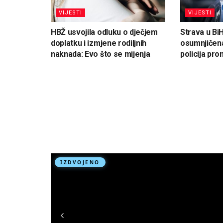
VIJESTI
VIJESTI
HBŽ usvojila odluku o dječjem
Strava u Bi
doplatku i izmjene rodiljnih
osumnjičena
naknada: Evo što se mijenja
policija pron