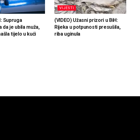
VIJESTI
H: Supruga
(VIDEO) Užasni prizori u BiH:
 da je ubila muža,
Rijeka u potpunosti presušila,
ašla tijelo u kući
riba uginula