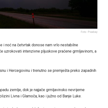
Foto: Pixabay
 i noć na četvrtak donose nam vrlo nestabilne
 će uzrokovati intenzivne pljuskove praćene grmljavinom, a
osnu i Hercegovinu i trenutno se premješta preko zapadnih
adu zemlje, dok je najjače grmljavinsko nevrijeme
blizini Livna i Glamoča, kao i južno od Banje Luke.