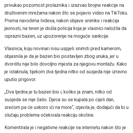
privukao pozornost prolaznika i izazvao brojne reakcije na
društvenim mrežama nakon što se pojavio video na TikToku.
Prema navodima Indexa, nakon objave snimke i reakcija
javnosti, na teren je došla policija koja je vlasnici naložila da
isprazni bazen, uz upozorenje na moguće sankcije.
Vlasnica, koju novinari nisu uspjeli snimiti pred kamerom,
objasnila je da je bazen bio postavljen zbog unuka, jer u
dvorištu nije bilo dovoljno mjesta za njegovu montažu. Kako
je istaknula, tijekom dva tjedna nitko od susjeda nije izravno
uputio prigovor.
„Dva tjedna je tu bazen bio i, koliko ja znam, nitko od
susjeda se nije žalio. Djeca su se kupala po cijeli dan,
srećom pa će uskoro ići na more“, izjavila je, dodajući da bi u
slučaju problema očekivala reakciju okoline.
Komentirala je i negativne reakcije na internetu nakon što je