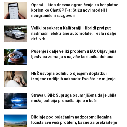
OpenAI ukida dnevna ograničenja za besplatne
korisnike ChatGPT-a: Stižu novi modeli i
neograničeni razgovori
Veliki preokret u Kaliforniji: Hibridi prvi put
nadmašili električne automobile, Tesla i dalje
drži vrh
Pušenje i dalje veliki problem u EU: Objavljena
ljestvica zemalja s najviše korisnika duhana
HBŽ usvojila odluku o dječjem doplatku i
izmjene rodiljnih naknada: Evo što se mijenja
Strava u BiH: Supruga osumnjičena da je ubila
muža, policija pronašla tijelo u kući
Blidinje pod pojačanim nadzorom: Ilegalna
ložišta sve veći problem, kazne za prekršitelje