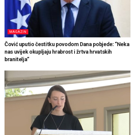
MAGAZIN
Čović uputio čestitku povodom Dana pobjede: “Neka
nas uvijek okupljaju hrabrost i žrtva hrvatskih
branitelja”