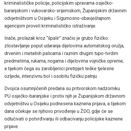
kriminalističke policije, policijskim upravama osječko-
baranjskom i vukovarsko-srijemskom, Županijskim državnim
odvjetništvom u Osijeku i Sigurnosno-obavještajnom
agencijom proveli kriminalističko istraživanje.
Inače, prolazak kroz “špalir” značio je grubo fizičko
zlostavljanje poput udaranja dijelovima automatskog oružja,
drvenim i metalnih palicama i raznim drugim tupo-tvrdim
predmetima, rukama, nogama i dijelovima vojničke opreme,
a tijekom čega su zarobljenici pretrpjeli teške tjelesne
ozljede, intenzivnu bol i osobitu fizičku patnju.
Dvojica osumnjičenih predana su pritvorskom nadzorniku
PU osječko-baranjske i protiv njih je Županijskom državnom
odvjetništvu u Osijeku podnesena kaznena prijava, a tijekom
dana očekuje se njihovo privođenje u ŽDO, gdje će se
odlučivati o potvrđivanju ili odbacivanju policijske kaznene
prijave.