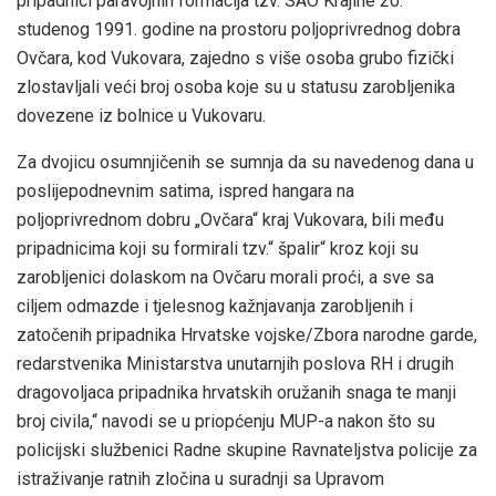
pripadnici paravojnih formacija tzv. SAO Krajine 20.
studenog 1991. godine na prostoru poljoprivrednog dobra
Ovčara, kod Vukovara, zajedno s više osoba grubo fizički
zlostavljali veći broj osoba koje su u statusu zarobljenika
dovezene iz bolnice u Vukovaru.
Za dvojicu osumnjičenih se sumnja da su navedenog dana u
poslijepodnevnim satima, ispred hangara na
poljoprivrednom dobru „Ovčara“ kraj Vukovara, bili među
pripadnicima koji su formirali tzv.“ špalir“ kroz koji su
zarobljenici dolaskom na Ovčaru morali proći, a sve sa
ciljem odmazde i tjelesnog kažnjavanja zarobljenih i
zatočenih pripadnika Hrvatske vojske/Zbora narodne garde,
redarstvenika Ministarstva unutarnjih poslova RH i drugih
dragovoljaca pripadnika hrvatskih oružanih snaga te manji
broj civila,“ navodi se u priopćenju MUP-a nakon što su
policijski službenici Radne skupine Ravnateljstva policije za
istraživanje ratnih zločina u suradnji sa Upravom