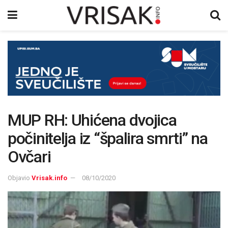
MUP RH: Uhićena dvojica
počinitelja iz “špalira smrti” na
Ovčari
Objavio
Vrisak.info
08/10/2020