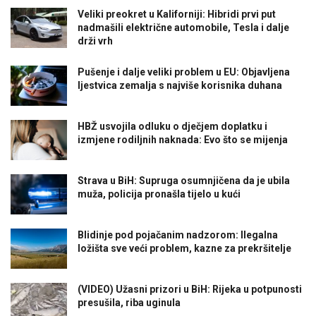
Veliki preokret u Kaliforniji: Hibridi prvi put
nadmašili električne automobile, Tesla i dalje
drži vrh
Pušenje i dalje veliki problem u EU: Objavljena
ljestvica zemalja s najviše korisnika duhana
HBŽ usvojila odluku o dječjem doplatku i
izmjene rodiljnih naknada: Evo što se mijenja
Strava u BiH: Supruga osumnjičena da je ubila
muža, policija pronašla tijelo u kući
Blidinje pod pojačanim nadzorom: Ilegalna
ložišta sve veći problem, kazne za prekršitelje
(VIDEO) Užasni prizori u BiH: Rijeka u potpunosti
presušila, riba uginula