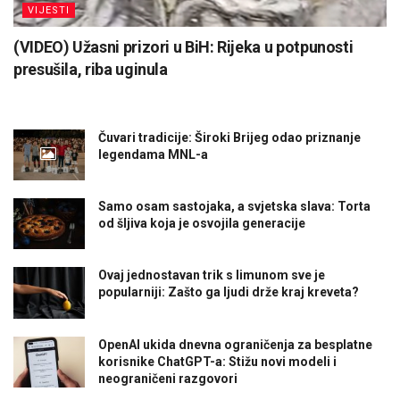
VIJESTI
(VIDEO) Užasni prizori u BiH: Rijeka u potpunosti
presušila, riba uginula
Čuvari tradicije: Široki Brijeg odao priznanje
legendama MNL-a
Samo osam sastojaka, a svjetska slava: Torta
od šljiva koja je osvojila generacije
Ovaj jednostavan trik s limunom sve je
popularniji: Zašto ga ljudi drže kraj kreveta?
OpenAI ukida dnevna ograničenja za besplatne
korisnike ChatGPT-a: Stižu novi modeli i
neograničeni razgovori