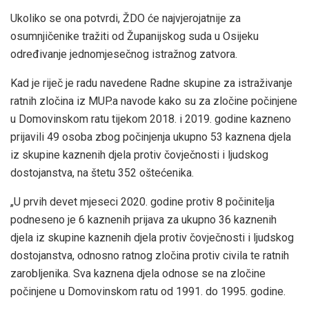
Ukoliko se ona potvrdi, ŽDO će najvjerojatnije za
osumnjičenike tražiti od Županijskog suda u Osijeku
određivanje jednomjesečnog istražnog zatvora.
Kad je riječ je radu navedene Radne skupine za istraživanje
ratnih zločina iz MUP.a navode kako su za zločine počinjene
u Domovinskom ratu tijekom 2018. i 2019. godine kazneno
prijavili 49 osoba zbog počinjenja ukupno 53 kaznena djela
iz skupine kaznenih djela protiv čovječnosti i ljudskog
dostojanstva, na štetu 352 oštećenika.
„U prvih devet mjeseci 2020. godine protiv 8 počinitelja
podneseno je 6 kaznenih prijava za ukupno 36 kaznenih
djela iz skupine kaznenih djela protiv čovječnosti i ljudskog
dostojanstva, odnosno ratnog zločina protiv civila te ratnih
zarobljenika. Sva kaznena djela odnose se na zločine
počinjene u Domovinskom ratu od 1991. do 1995. godine.