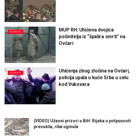
MUP RH: Uhićena dvojica
VIJESTI
počinitelja iz “špalira smrti” na
Ovčari
Uhićenja zbog zločina na Ovčari,
VIJESTI
policija upala u kuće Srba u selu
kod Vukovara
(VIDEO) Užasni prizori u BiH: Rijeka u potpunosti
presušila, riba uginula