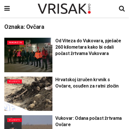
Oznaka:
Ovčara
Od Viteza do Vukovara, pješače
MAGAZIN
260 kilometara kako bi odali
počast žrtvama Vukovara
Hrvatskoj izručen krvnik s
VIJESTI
Ovčare, osuđen za ratni zločin
Vukovar: Odana počast žrtvama
VIJESTI
Ovčare