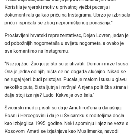
Koristila je vjerski motiv u privatnoj vježbi pucanja i
dokumentirala ga kao priču na Instagramu. Ubrzo je izbrisala
priču i ispričala se zbog nepromišljenog ponašanja.”
Proslavljeni hrvatski reprezentativac, Dejan Lovren, jedan je
od pobožnijih nogometaša u svijetu nogometa, a ovako je
sve komentirao na Instagramu:
“Nije joj žao. Žao joj je što su je uhvatili. Demoni mrze Isusa.
Ona je jedna od njih, ništa se ne događa slučajno. Nikad se
ne rugaj vjeri, budi pristojan. Pucala je malom Isusu u glavu
nekoliko puta, čista ljutnja i mržnja! A njena politička strana i
dalje stoji iza nje? Ludo. Kakva je ovo šala.”
Švicarski mediji pisali su da je Ameti rođena u današnjoj
Bosni i Hercegovini i da je u Švicarsku s roditeljima došla
kao izbjeglica 1995. godine. Neki spominju i njezine veze s
Kosovom. Ameti se izjašnjava kao Muslimanka, navodi