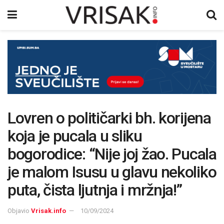
Lovren o političarki bh. korijena
koja je pucala u sliku
bogorodice: “Nije joj žao. Pucala
je malom Isusu u glavu nekoliko
puta, čista ljutnja i mržnja!”
Objavio
Vrisak.info
10/09/2024