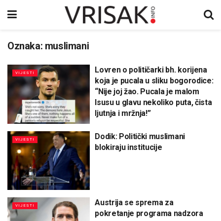
Oznaka:
muslimani
Lovren o političarki bh. korijena
VIJESTI
koja je pucala u sliku bogorodice:
“Nije joj žao. Pucala je malom
Isusu u glavu nekoliko puta, čista
ljutnja i mržnja!”
Dodik: Politički muslimani
VIJESTI
blokiraju institucije
Austrija se sprema za
VIJESTI
pokretanje programa nadzora