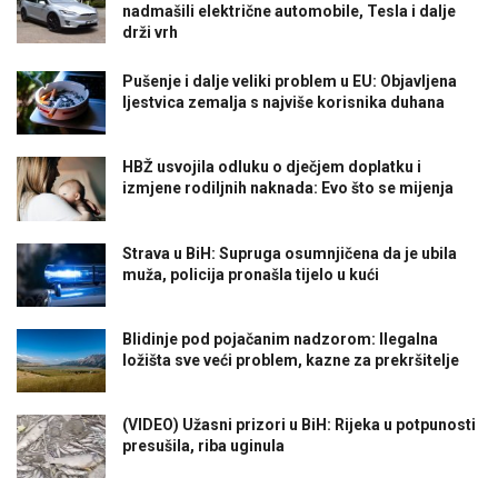
nadmašili električne automobile, Tesla i dalje
drži vrh
Pušenje i dalje veliki problem u EU: Objavljena
ljestvica zemalja s najviše korisnika duhana
HBŽ usvojila odluku o dječjem doplatku i
izmjene rodiljnih naknada: Evo što se mijenja
Strava u BiH: Supruga osumnjičena da je ubila
muža, policija pronašla tijelo u kući
Blidinje pod pojačanim nadzorom: Ilegalna
ložišta sve veći problem, kazne za prekršitelje
(VIDEO) Užasni prizori u BiH: Rijeka u potpunosti
presušila, riba uginula