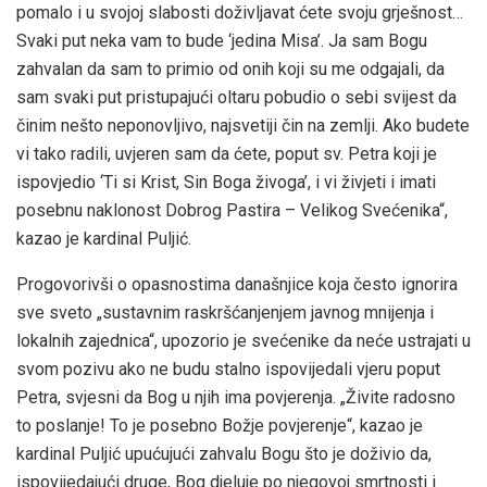
pomalo i u svojoj slabosti doživljavat ćete svoju grješnost…
Svaki put neka vam to bude ‘jedina Misa’. Ja sam Bogu
zahvalan da sam to primio od onih koji su me odgajali, da
sam svaki put pristupajući oltaru pobudio o sebi svijest da
činim nešto neponovljivo, najsvetiji čin na zemlji. Ako budete
vi tako radili, uvjeren sam da ćete, poput sv. Petra koji je
ispovjedio ‘Ti si Krist, Sin Boga živoga’, i vi živjeti i imati
posebnu naklonost Dobrog Pastira – Velikog Svećenika“,
kazao je kardinal Puljić.
Progovorivši o opasnostima današnjice koja često ignorira
sve sveto „sustavnim raskršćanjenjem javnog mnijenja i
lokalnih zajednica“, upozorio je svećenike da neće ustrajati u
svom pozivu ako ne budu stalno ispovijedali vjeru poput
Petra, svjesni da Bog u njih ima povjerenja. „Živite radosno
to poslanje! To je posebno Božje povjerenje“, kazao je
kardinal Puljić upućujući zahvalu Bogu što je doživio da,
ispovijedajući druge, Bog djeluje po njegovoj smrtnosti i