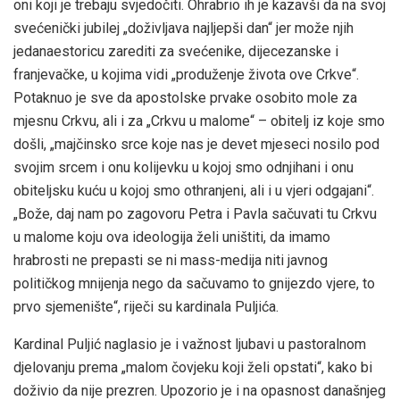
oni koji je trebaju svjedočiti. Ohrabrio ih je kazavši da na svoj
svećenički jubilej „doživljava najljepši dan“ jer može njih
jedanaestoricu zarediti za svećenike, dijecezanske i
franjevačke, u kojima vidi „produženje života ove Crkve“.
Potaknuo je sve da apostolske prvake osobito mole za
mjesnu Crkvu, ali i za „Crkvu u malome“ – obitelj iz koje smo
došli, „majčinsko srce koje nas je devet mjeseci nosilo pod
svojim srcem i onu kolijevku u kojoj smo odnjihani i onu
obiteljsku kuću u kojoj smo othranjeni, ali i u vjeri odgajani“.
„Bože, daj nam po zagovoru Petra i Pavla sačuvati tu Crkvu
u malome koju ova ideologija želi uništiti, da imamo
hrabrosti ne prepasti se ni mass-medija niti javnog
političkog mnijenja nego da sačuvamo to gnijezdo vjere, to
prvo sjemenište“, riječi su kardinala Puljića.
Kardinal Puljić naglasio je i važnost ljubavi u pastoralnom
djelovanju prema „malom čovjeku koji želi opstati“, kako bi
doživio da nije prezren. Upozorio je i na opasnost današnjeg