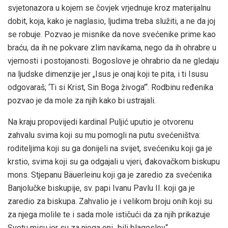
svjetonazora u kojem se čovjek vrjednuje kroz materijalnu
dobit, koja, kako je naglasio, ljudima treba služiti, a ne da joj
se robuje. Pozvao je misnike da nove svećenike prime kao
braću, da ih ne pokvare zlim navikama, nego da ih ohrabre u
vjernosti i postojanosti. Bogoslove je ohrabrio da ne gledaju
na ljudske dimenzije jer „Isus je onaj koji te pita, i ti Isusu
odgovaraš; ‘Ti si Krist, Sin Boga živoga’“. Rodbinu ređenika
pozvao je da mole za njih kako bi ustrajali.
Na kraju propovijedi kardinal Puljić uputio je otvorenu
zahvalu svima koji su mu pomogli na putu svećeništva:
roditeljima koji su ga donijeli na svijet, svećeniku koji ga je
krstio, svima koji su ga odgajali u vjeri, đakovačkom biskupu
mons. Stjepanu Bäuerleinu koji ga je zaredio za svećenika
Banjolučke biskupije, sv. papi Ivanu Pavlu II. koji ga je
zaredio za biskupa. Zahvalio je i velikom broju onih koji su
za njega molile te i sada mole ističući da za njih prikazuje
Svetu misu jer su za njega oni „bili blagoslov“.