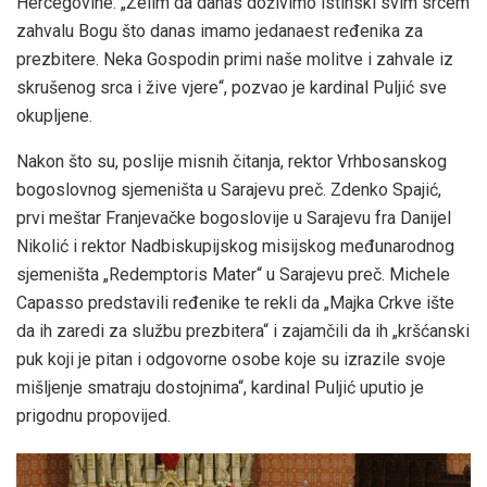
Hercegovine. „Želim da danas doživimo istinski svim srcem
zahvalu Bogu što danas imamo jedanaest ređenika za
prezbitere. Neka Gospodin primi naše molitve i zahvale iz
skrušenog srca i žive vjere“, pozvao je kardinal Puljić sve
okupljene.
Nakon što su, poslije misnih čitanja, rektor Vrhbosanskog
bogoslovnog sjemeništa u Sarajevu preč. Zdenko Spajić,
prvi meštar Franjevačke bogoslovije u Sarajevu fra Danijel
Nikolić i rektor Nadbiskupijskog misijskog međunarodnog
sjemeništa „Redemptoris Mater“ u Sarajevu preč. Michele
Capasso predstavili ređenike te rekli da „Majka Crkve ište
da ih zaredi za službu prezbitera“ i zajamčili da ih „kršćanski
puk koji je pitan i odgovorne osobe koje su izrazile svoje
mišljenje smatraju dostojnima“, kardinal Puljić uputio je
prigodnu propovijed.