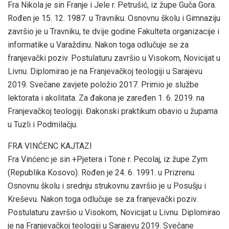
Fra Nikola je sin Franje i Jele r. Petrušić, iz župe Guča Gora.
Rođen je 15. 12. 1987. u Travniku. Osnovnu školu i Gimnaziju
završio je u Travniku, te dvije godine Fakulteta organizacije i
informatike u Varaždinu. Nakon toga odlučuje se za
franjevački poziv. Postulaturu završio u Visokom, Novicijat u
Livnu. Diplomirao je na Franjevačkoj teologiji u Sarajevu
2019. Svečane zavjete položio 2017. Primio je službe
lektorata i akolitata. Za đakona je zaređen 1. 6. 2019. na
Franjevačkoj teologiji. Đakonski praktikum obavio u župama
u Tuzli i Podmilačju.
FRA VINĆENC KAJTAZI
Fra Vinćenc je sin +Pjetera i Tone r. Pecolaj, iz župe Zym
(Republika Kosovo). Rođen je 24. 6. 1991. u Prizrenu.
Osnovnu školu i srednju strukovnu završio je u Posušju i
Kreševu. Nakon toga odlučuje se za franjevački poziv.
Postulaturu završio u Visokom, Novicijat u Livnu. Diplomirao
je na Franjevačkoj teologiji u Sarajevu 2019. Svečane