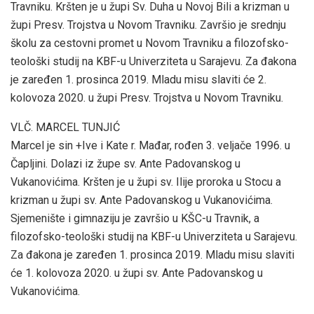
Travniku. Kršten je u župi Sv. Duha u Novoj Bili a krizman u
župi Presv. Trojstva u Novom Travniku. Završio je srednju
školu za cestovni promet u Novom Travniku a filozofsko-
teološki studij na KBF-u Univerziteta u Sarajevu. Za đakona
je zaređen 1. prosinca 2019. Mladu misu slaviti će 2.
kolovoza 2020. u župi Presv. Trojstva u Novom Travniku.
VLČ. MARCEL TUNJIĆ
Marcel je sin +Ive i Kate r. Mađar, rođen 3. veljače 1996. u
Čapljini. Dolazi iz župe sv. Ante Padovanskog u
Vukanovićima. Kršten je u župi sv. Ilije proroka u Stocu a
krizman u župi sv. Ante Padovanskog u Vukanovićima.
Sjemenište i gimnaziju je završio u KŠC-u Travnik, a
filozofsko-teološki studij na KBF-u Univerziteta u Sarajevu.
Za đakona je zaređen 1. prosinca 2019. Mladu misu slaviti
će 1. kolovoza 2020. u župi sv. Ante Padovanskog u
Vukanovićima.