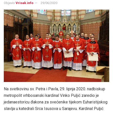
Objavio
Vrisak.info
29/06/2020
Na svetkovinu sv. Petra i Pavla, 29. lipnja 2020. nadbiskup
metropolit vrhbosanski kardinal Vinko Puljić zaredio je
jedanaestoricu đakona za svećenike tijekom Euharistijskog
slavlja u katedrali Srca Isusova u Sarajevu. Kardinal Puljić