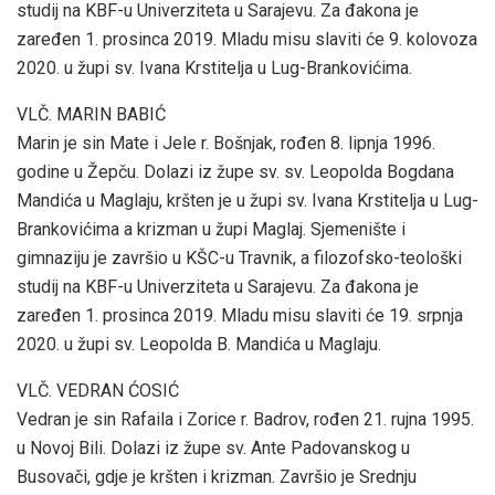
studij na KBF-u Univerziteta u Sarajevu. Za đakona je
zaređen 1. prosinca 2019. Mladu misu slaviti će 9. kolovoza
2020. u župi sv. Ivana Krstitelja u Lug-Brankovićima.
VLČ. MARIN BABIĆ
Marin je sin Mate i Jele r. Bošnjak, rođen 8. lipnja 1996.
godine u Žepču. Dolazi iz župe sv. sv. Leopolda Bogdana
Mandića u Maglaju, kršten je u župi sv. Ivana Krstitelja u Lug-
Brankovićima a krizman u župi Maglaj. Sjemenište i
gimnaziju je završio u KŠC-u Travnik, a filozofsko-teološki
studij na KBF-u Univerziteta u Sarajevu. Za đakona je
zaređen 1. prosinca 2019. Mladu misu slaviti će 19. srpnja
2020. u župi sv. Leopolda B. Mandića u Maglaju.
VLČ. VEDRAN ĆOSIĆ
Vedran je sin Rafaila i Zorice r. Badrov, rođen 21. rujna 1995.
u Novoj Bili. Dolazi iz župe sv. Ante Padovanskog u
Busovači, gdje je kršten i krizman. Završio je Srednju