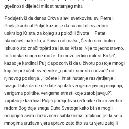
grješnosti dijeleći milost nutarnjeg mira.
Podsjetivši da danas Crkva slavi svetkovinu sv. Petra i
Pavla, kardinal Puljić kazao je da su oni bili svjedoci
uskrslog Krista, za kojeg su položili živote – Petar
skončavši na križu, a Pavao od mača. „Često sam bolno
iskusio što znači trpjeti za Isusa Krista. Nije to jednostavno,
to ljudska snaga ne može. To može jedino milost Božja“,
kazao je kardinal Puljić upozorivši da u životu postoje mnogi
koji će pokušati svećenike „sputati, smesti i odvući“ od
njihovog poslanja. „Hoćete li imati nutarnje rasvjetljenje i
snagu Duha da se ne date sputati verigama javnog mnijenja,
verigama politike, verigama strasti koje zarobljavaju?“,
zapitao je kardinal Puljić podsjetivši ređenike da im svetim
redom Bog daje snagu Duha Svetoga kako bi se mogli
oduprijeti svim izazovima i sablaznima. Istaknuo je da se u
mnogima urušava vjera upravo zato što su tu vjeru zatajili