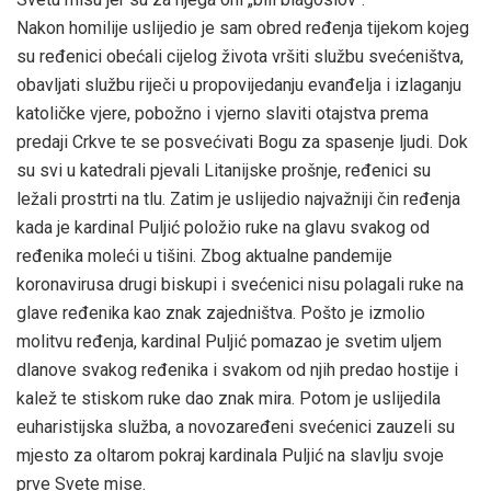
Nakon homilije uslijedio je sam obred ređenja tijekom kojeg
su ređenici obećali cijelog života vršiti službu svećeništva,
obavljati službu riječi u propovijedanju evanđelja i izlaganju
katoličke vjere, pobožno i vjerno slaviti otajstva prema
predaji Crkve te se posvećivati Bogu za spasenje ljudi. Dok
su svi u katedrali pjevali Litanijske prošnje, ređenici su
ležali prostrti na tlu. Zatim je uslijedio najvažniji čin ređenja
kada je kardinal Puljić položio ruke na glavu svakog od
ređenika moleći u tišini. Zbog aktualne pandemije
koronavirusa drugi biskupi i svećenici nisu polagali ruke na
glave ređenika kao znak zajedništva. Pošto je izmolio
molitvu ređenja, kardinal Puljić pomazao je svetim uljem
dlanove svakog ređenika i svakom od njih predao hostije i
kalež te stiskom ruke dao znak mira. Potom je uslijedila
euharistijska služba, a novozaređeni svećenici zauzeli su
mjesto za oltarom pokraj kardinala Puljić na slavlju svoje
prve Svete mise.