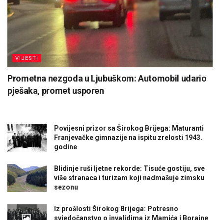
VIJESTI
Prometna nezgoda u Ljubuškom: Automobil udario
pješaka, promet usporen
Povijesni prizor sa Širokog Brijega: Maturanti
Franjevačke gimnazije na ispitu zrelosti 1943.
godine
Blidinje ruši ljetne rekorde: Tisuće gostiju, sve
više stranaca i turizam koji nadmašuje zimsku
sezonu
Iz prošlosti Širokog Brijega: Potresno
svjedočanstvo o invalidima iz Mamića i Borajne