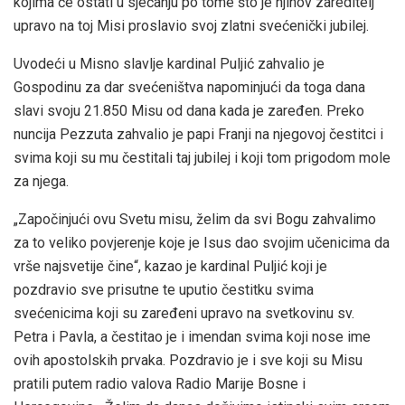
kojima će ostati u sjećanju po tome što je njihov zareditelj
upravo na toj Misi proslavio svoj zlatni svećenički jubilej.
Uvodeći u Misno slavlje kardinal Puljić zahvalio je
Gospodinu za dar svećeništva napominjući da toga dana
slavi svoju 21.850 Misu od dana kada je zaređen. Preko
nuncija Pezzuta zahvalio je papi Franji na njegovoj čestitci i
svima koji su mu čestitali taj jubilej i koji tom prigodom mole
za njega.
„Započinjući ovu Svetu misu, želim da svi Bogu zahvalimo
za to veliko povjerenje koje je Isus dao svojim učenicima da
vrše najsvetije čine“, kazao je kardinal Puljić koji je
pozdravio sve prisutne te uputio čestitku svima
svećenicima koji su zaređeni upravo na svetkovinu sv.
Petra i Pavla, a čestitao je i imendan svima koji nose ime
ovih apostolskih prvaka. Pozdravio je i sve koji su Misu
pratili putem radio valova Radio Marije Bosne i