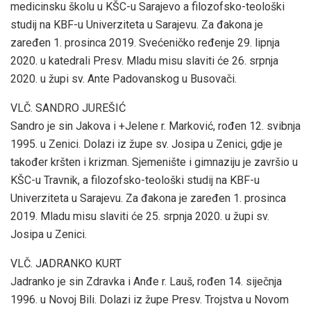
medicinsku školu u KŠC-u Sarajevo a filozofsko-teološki
studij na KBF-u Univerziteta u Sarajevu. Za đakona je
zaređen 1. prosinca 2019. Svećeničko ređenje 29. lipnja
2020. u katedrali Presv. Mladu misu slaviti će 26. srpnja
2020. u župi sv. Ante Padovanskog u Busovači.
VLČ. SANDRO JUREŠIĆ
Sandro je sin Jakova i +Jelene r. Marković, rođen 12. svibnja
1995. u Zenici. Dolazi iz župe sv. Josipa u Zenici, gdje je
također kršten i krizman. Sjemenište i gimnaziju je završio u
KŠC-u Travnik, a filozofsko-teološki studij na KBF-u
Univerziteta u Sarajevu. Za đakona je zaređen 1. prosinca
2019. Mladu misu slaviti će 25. srpnja 2020. u župi sv.
Josipa u Zenici.
VLČ. JADRANKO KURT
Jadranko je sin Zdravka i Anđe r. Lauš, rođen 14. siječnja
1996. u Novoj Bili. Dolazi iz župe Presv. Trojstva u Novom