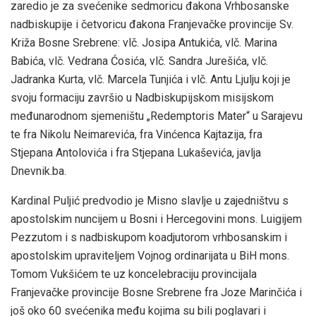
zaredio je za svećenike sedmoricu đakona Vrhbosanske
nadbiskupije i četvoricu đakona Franjevačke provincije Sv.
Križa Bosne Srebrene: vlč. Josipa Antukića, vlč. Marina
Babića, vlč. Vedrana Ćosića, vlč. Sandra Jurešića, vlč.
Jadranka Kurta, vlč. Marcela Tunjića i vlč. Antu Ljulju koji je
svoju formaciju završio u Nadbiskupijskom misijskom
međunarodnom sjemeništu „Redemptoris Mater“ u Sarajevu
te fra Nikolu Neimarevića, fra Vinćenca Kajtazija, fra
Stjepana Antolovića i fra Stjepana Lukaševića, javlja
Dnevnik.ba.
Kardinal Puljić predvodio je Misno slavlje u zajedništvu s
apostolskim nuncijem u Bosni i Hercegovini mons. Luigijem
Pezzutom i s nadbiskupom koadjutorom vrhbosanskim i
apostolskim upraviteljem Vojnog ordinarijata u BiH mons.
Tomom Vukšićem te uz koncelebraciju provincijala
Franjevačke provincije Bosne Srebrene fra Joze Marinčića i
još oko 60 svećenika među kojima su bili poglavari i