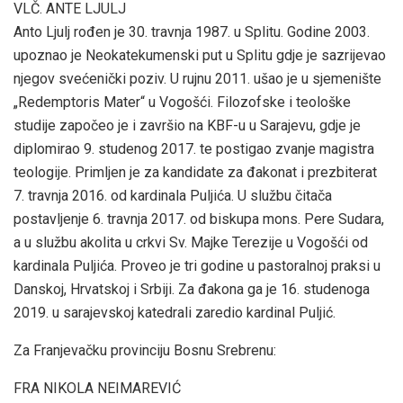
VLČ. ANTE LJULJ
Anto Ljulj rođen je 30. travnja 1987. u Splitu. Godine 2003.
upoznao je Neokatekumenski put u Splitu gdje je sazrijevao
njegov svećenički poziv. U rujnu 2011. ušao je u sjemenište
„Redemptoris Mater“ u Vogošći. Filozofske i teološke
studije započeo je i završio na KBF-u u Sarajevu, gdje je
diplomirao 9. studenog 2017. te postigao zvanje magistra
teologije. Primljen je za kandidate za đakonat i prezbiterat
7. travnja 2016. od kardinala Puljića. U službu čitača
postavljenje 6. travnja 2017. od biskupa mons. Pere Sudara,
a u službu akolita u crkvi Sv. Majke Terezije u Vogošći od
kardinala Puljića. Proveo je tri godine u pastoralnoj praksi u
Danskoj, Hrvatskoj i Srbiji. Za đakona ga je 16. studenoga
2019. u sarajevskoj katedrali zaredio kardinal Puljić.
Za Franjevačku provinciju Bosnu Srebrenu:
FRA NIKOLA NEIMAREVIĆ