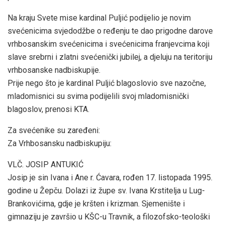
Na kraju Svete mise kardinal Puljić podijelio je novim
svećenicima svjedodžbe o ređenju te dao prigodne darove
vrhbosanskim svećenicima i svećenicima franjevcima koji
slave srebrni i zlatni svećenički jubilej, a djeluju na teritoriju
vrhbosanske nadbiskupije.
Prije nego što je kardinal Puljić blagoslovio sve nazočne,
mladomisnici su svima podijelili svoj mladomisnički
blagoslov, prenosi KTA.
Za svećenike su zaređeni:
Za Vrhbosansku nadbiskupiju:
VLČ. JOSIP ANTUKIĆ
Josip je sin Ivana i Ane r. Ćavara, rođen 17. listopada 1995.
godine u Žepču. Dolazi iz župe sv. Ivana Krstitelja u Lug-
Brankovićima, gdje je kršten i krizman. Sjemenište i
gimnaziju je završio u KŠC-u Travnik, a filozofsko-teološki