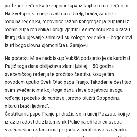
profesori ređenika te župnici župa iz kojih dolaze ređenici.
Na Svetoj misi sudjelovali su roditelji, braća, sestre i
rodbina ređenika, redovnice raznih kongregacija, župljani iz
rodnih župa ređenika i drugi vjernici. Asistenciju kod oltara i
liturgijsko pjevanje animirali su kolege ređenika – bogoslovi
iz tri bogoslovna sjemeništa u Sarajevu.
Na početku Mise nadbiskup Vukšić podsjetio je da kardinal
Puljić toga dana obilježava zlatni jubilej – 50 godina
svećeničkog ređenja te pročitao čestitku koju je tim
povodom uputio Sveti Otac papa Franjo. Također je čestitao
svim svećenicima koji toga dana slave obljetnicu svoga
ređenja i poželio da nastave „sretno služiti Gospodinu,
oltaru i braći ljudima“.
Čestitkama pape Franje pridružio se i nuncij Pezzuto koji je
izrazio radost da zlatomisnik Puljić na obljetnicu svoga
svećeničkog ređenja ima prigodu zarediti nove svećenike