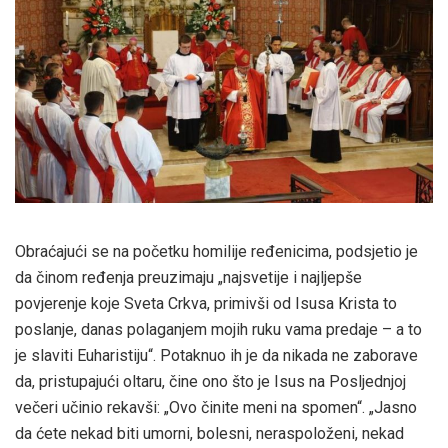
Obraćajući se na početku homilije ređenicima, podsjetio je
da činom ređenja preuzimaju „najsvetije i najljepše
povjerenje koje Sveta Crkva, primivši od Isusa Krista to
poslanje, danas polaganjem mojih ruku vama predaje – a to
je slaviti Euharistiju“. Potaknuo ih je da nikada ne zaborave
da, pristupajući oltaru, čine ono što je Isus na Posljednjoj
večeri učinio rekavši: „Ovo činite meni na spomen“. „Jasno
da ćete nekad biti umorni, bolesni, neraspoloženi, nekad