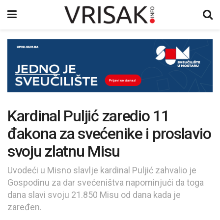
Kardinal Puljić zaredio 11
đakona za svećenike i proslavio
svoju zlatnu Misu
Uvodeći u Misno slavlje kardinal Puljić zahvalio je
Gospodinu za dar svećeništva napominjući da toga
dana slavi svoju 21.850 Misu od dana kada je
zaređen.