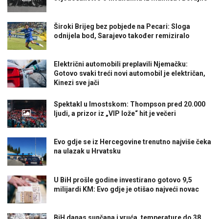
Široki Brijeg bez pobjede na Pecari: Sloga
odnijela bod, Sarajevo također remiziralo
Električni automobili preplavili Njemačku:
Gotovo svaki treći novi automobil je električan,
Kinezi sve jači
Spektakl u Imostskom: Thompson pred 20.000
ljudi, a prizor iz „VIP lože“ hit je večeri
Evo gdje se iz Hercegovine trenutno najviše čeka
na ulazak u Hrvatsku
U BiH prošle godine investirano gotovo 9,5
milijardi KM: Evo gdje je otišao najveći novac
BiH danas sunčana i vruća, temperature do 38