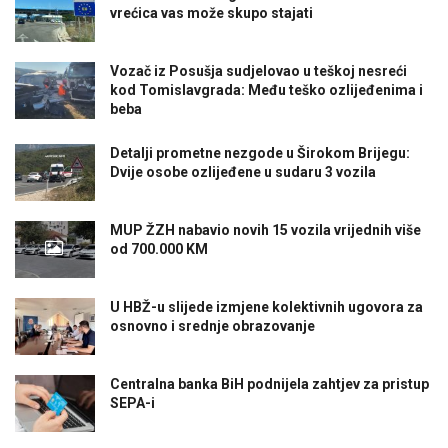
vrećica vas može skupo stajati
Vozač iz Posušja sudjelovao u teškoj nesreći
kod Tomislavgrada: Među teško ozlijeđenima i
beba
Detalji prometne nezgode u Širokom Brijegu:
Dvije osobe ozlijeđene u sudaru 3 vozila
MUP ŽZH nabavio novih 15 vozila vrijednih više
od 700.000 KM
U HBŽ-u slijede izmjene kolektivnih ugovora za
osnovno i srednje obrazovanje
Centralna banka BiH podnijela zahtjev za pristup
SEPA-i