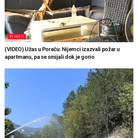
VIJESTI
(VIDEO) Užas u Poreču: Nijemci izazvali požar u
apartmanu, pa se smijali dok je gorio