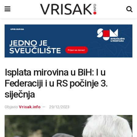
Isplata mirovina u BiH: I u
Federaciji i u RS počinje 3.
siječnja
Objavio
Vrisak.info
29/12/2023