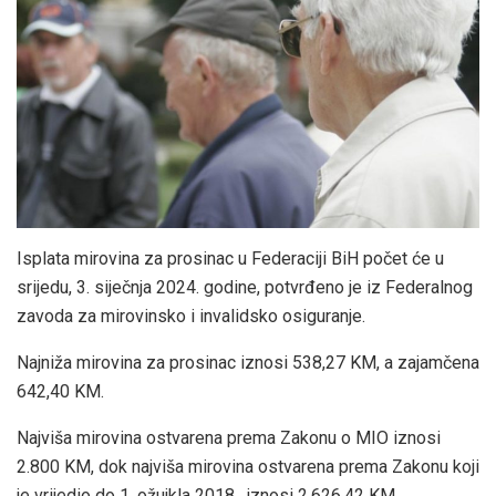
Isplata mirovina za prosinac u Federaciji BiH počet će u
srijedu, 3. siječnja 2024. godine, potvrđeno je iz Federalnog
zavoda za mirovinsko i invalidsko osiguranje.
Najniža mirovina za prosinac iznosi 538,27 KM, a zajamčena
642,40 KM.
Najviša mirovina ostvarena prema Zakonu o MIO iznosi
2.800 KM, dok najviša mirovina ostvarena prema Zakonu koji
je vrijedio do 1. ožujkla 2018., iznosi 2.626,42 KM.